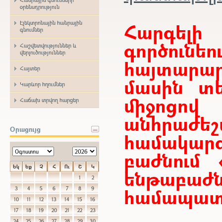
օրենսդրություն
Էլեկտրոնային հանրային
Հարգե
գնումներ
գործունե
Հաշվետվություններ և
վերլուծություններ
հայտար
Հայտեր
մասին տե
Կարևոր հղումներ
միջոցո
Հաճախ տրվող հարցեր
անհրաժ
Օրացույց
համակարգ
բաժնում 
Եկ
Եք
Չ
Հ
Ու
Շ
Կ
ենթաբ
1
2
համապատա
3
4
5
6
7
8
9
10
11
12
13
14
15
16
17
18
19
20
21
22
23
24
25
26
27
28
29
30