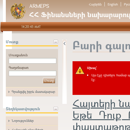
Հայերեն
English
Рус
ARMEPS
ՀՀ Ֆինանսների նախարարութ
14:20:45 AMT
Բարի գալ
Մուտք
Մուտքանուն
Գաղտնաբառ
Սխալ`
Այս էջը դիտելու համար 
էջ:
Գրանցվել իբրև մատակարար
Հայտերի 
Տեղեկատվություն
Եթե Դուք 
Նորություններ
փաստաթղթեր
Հանրային գնումների