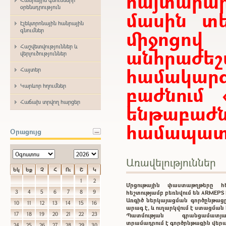
հայտար
օրենսդրություն
մասին տե
Էլեկտրոնային հանրային
միջոցո
գնումներ
Հաշվետվություններ և
անհրաժ
վերլուծություններ
համակարգ
Հայտեր
Կարևոր հղումներ
բաժնում 
Հաճախ տրվող հարցեր
ենթաբ
համապատա
Օրացույց
Առավելություններ
Եկ
Եք
Չ
Հ
Ու
Շ
Կ
1
2
Մրցութային փաստաթղթերը 
3
4
5
6
7
8
9
հեշտությամբ բեռնվում են ARMEP
Առգիծ ներկայացման գործընթացը
10
11
12
13
14
15
16
արագ է, և ուղարկվում է ստացմա
17
18
19
20
21
22
23
Պատմության գրանցամատ
տրամադրում է գործընթացին վեր
24
25
26
27
28
29
30