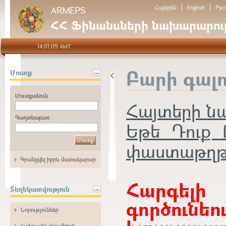
Հայերեն
English
Рус
ARMEPS
ՀՀ Ֆինանսների նախարարութ
14:01:09 AMT
Բարի գալ
Մուտք
Մուտքանուն
Հայտերի 
Գաղտնաբառ
Եթե Դուք 
փաստաթղթեր
Գրանցվել իբրև մատակարար
Հարգե
Տեղեկատվություն
գործունե
Նորություններ
Հանրային գնումների