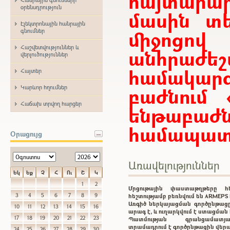
հայտար
օրենսդրություն
մասին տե
Էլեկտրոնային հանրային
միջոցո
գնումներ
Հաշվետվություններ և
անհրաժ
վերլուծություններ
համակարգ
Հայտեր
Կարևոր հղումներ
բաժնում 
Հաճախ տրվող հարցեր
ենթաբ
համապատա
Օրացույց
Առավելություններ
Եկ
Եք
Չ
Հ
Ու
Շ
Կ
1
2
Մրցութային փաստաթղթերը 
3
4
5
6
7
8
9
հեշտությամբ բեռնվում են ARMEP
Առգիծ ներկայացման գործընթացը
10
11
12
13
14
15
16
արագ է, և ուղարկվում է ստացմա
17
18
19
20
21
22
23
Պատմության գրանցամատ
տրամադրում է գործընթացին վեր
24
25
26
27
28
29
30