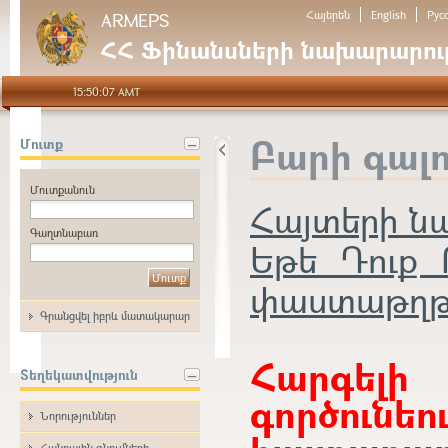
Հայերեն
English
Рус
ARMEPS
ՀՀ Ֆինանսների նախարարութ
15:50:07 AMT
Բարի գալ
Մուտք
Մուտքանուն
Հայտերի 
Գաղտնաբառ
Եթե Դուք 
փաստաթղթեր
Գրանցվել իբրև մատակարար
Հարգե
Տեղեկատվություն
գործունե
Նորություններ
Հանրային գնումների