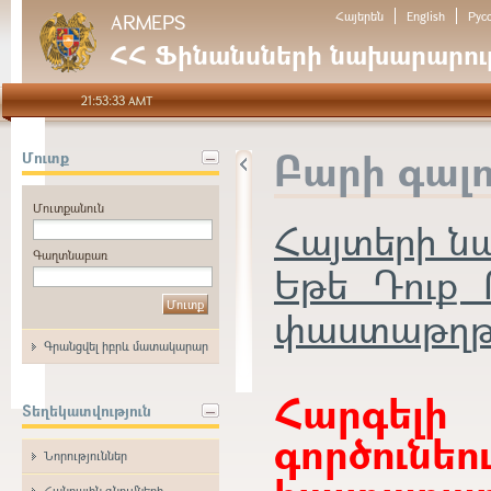
Հայերեն
English
Рус
ARMEPS
ՀՀ Ֆինանսների նախարարութ
21:53:33 AMT
Բարի գալ
Մուտք
Մուտքանուն
Հայտերի 
Գաղտնաբառ
Եթե Դուք 
փաստաթղթեր
Գրանցվել իբրև մատակարար
Հարգե
Տեղեկատվություն
գործունե
Նորություններ
Հանրային գնումների