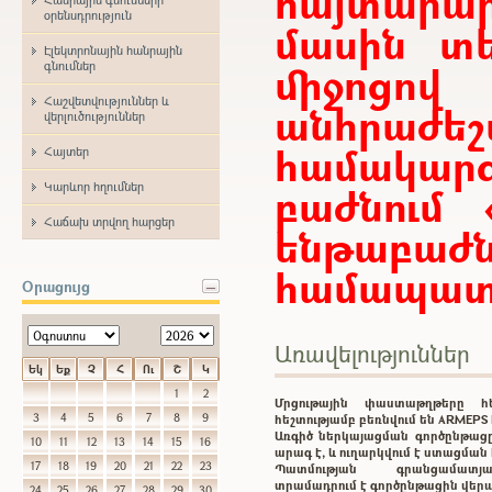
հայտար
օրենսդրություն
մասին տե
Էլեկտրոնային հանրային
միջոցո
գնումներ
Հաշվետվություններ և
անհրաժ
վերլուծություններ
համակարգ
Հայտեր
Կարևոր հղումներ
բաժնում 
Հաճախ տրվող հարցեր
ենթաբ
համապատա
Օրացույց
Առավելություններ
Եկ
Եք
Չ
Հ
Ու
Շ
Կ
1
2
Մրցութային փաստաթղթերը 
3
4
5
6
7
8
9
հեշտությամբ բեռնվում են ARMEP
Առգիծ ներկայացման գործընթացը
10
11
12
13
14
15
16
արագ է, և ուղարկվում է ստացմա
17
18
19
20
21
22
23
Պատմության գրանցամատ
տրամադրում է գործընթացին վեր
24
25
26
27
28
29
30