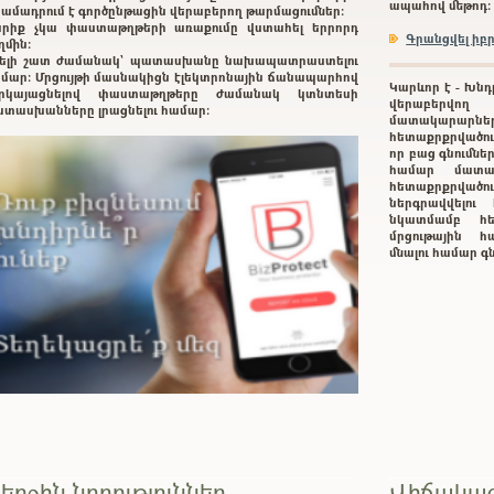
ապահով մեթոդ:
ամադրում է գործընթացին վերաբերող թարմացումներ:
րիք չկա փաստաթղթերի առաքումը վստահել երրորդ
Գրանցվել ի
ղմին:
ելի շատ ժամանակ` պատասխանը նախապատրաստելու
մար: Մրցույթի մասնակիցն էլեկտրոնային ճանապարհով
Կարևոր է - Խնդ
երկայացնելով փաստաթղթերը ժամանակ կտնտեսի
վերաբերվող
տասխանները լրացնելու համար:
մատակարարնե
հետաքրքրվածութ
որ բաց գնումնե
համար մատա
հետաքրքրված
ներգրավվելո
նկատմամբ հե
մրցութային հա
մնալու համար 
երջին նորություններ
Վիճակագ