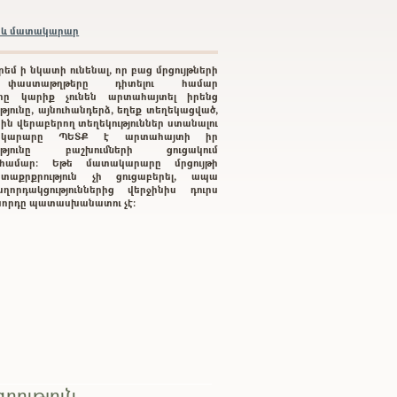
բրև մատակարար
րեմ ի նկատի ունենալ, որ բաց մրցույթների
 փաստաթղթերը դիտելու համար
րը կարիք չունեն արտահայտել իրենց
յունը, այնուհանդերձ, եղեք տեղեկացված,
րին վերաբերող տեղեկություններ ստանալու
կարարը ՊԵՏՔ է արտահայտի իր
ությունը բաշխումների ցուցակում
ւ համար: Եթե մատակարարը մրցույթի
տաքրքրություն չի ցուցաբերել, ապա
ղորդակցություններից վերջինիս դուրս
գնորդը պատասխանատու չէ:
րություն