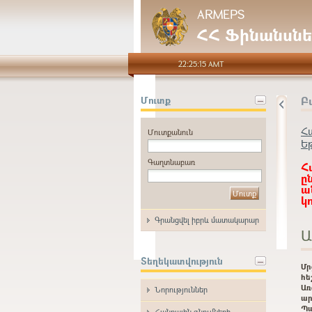
ARMEPS
ՀՀ Ֆինանսնե
22:25:15 AMT
Բ
Մուտք
Հ
Մուտքանուն
Ե
Գաղտնաբառ
Հ
ը
ա
կ
Գրանցվել իբրև մատակարար
Ա
Տեղեկատվություն
Մ
հե
Առ
Նորություններ
ար
Պ
Հանրային գնումների