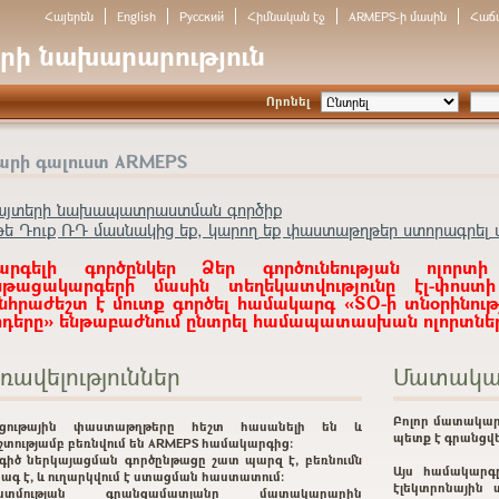
Հայերեն
English
Русский
Հիմնական էջ
ARMEPS-ի մասին
Հաճ
րի նախարարություն
Որոնել
արի գալուստ ARMEPS
այտերի նախապատրաստման գործիք
թե Դուք ՌԴ մասնակից եք, կարող եք փաստաթղթեր ստորագրել ա
արգելի գործընկեր Ձեր գործունեության ոլորտի
նթացակարգերի մասին տեղեկատվությունը էլ-փոստ
նհրաժեշտ է մուտք գործել համակարգ «ՏՕ-ի տնօրինութ
ոդերը» ենթաբաժնում ընտրել համապատասխան ոլորտներ
ռավելություններ
Մատակա
Բոլոր մատակար
րցութային փաստաթղթերը հեշտ հասանելի են և
պետք է գրանցվե
շտությամբ բեռնվում են ARMEPS համակարգից:
գիծ ներկայացման գործընթացը շատ պարզ է, բեռնումն
Այս համակարգ
ագ է, և ուղարկվում է ստացման հաստատում:
էլեկտրոնային 
ատմության գրանցամատյանը մատակարարին