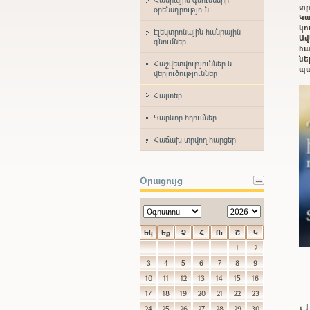
տր
օրենսդրություն
Կա
կո
Էլեկտրոնային հանրային
Ավ
գնումներ
հա
ն
Հաշվետվություններ և
պա
վերլուծություններ
Հայտեր
Կարևոր հղումներ
Հաճախ տրվող հարցեր
Օրացույց
Եկ
Եք
Չ
Հ
Ու
Շ
Կ
1
2
3
4
5
6
7
8
9
10
11
12
13
14
15
16
17
18
19
20
21
22
23
Վ
24
25
26
27
28
29
30