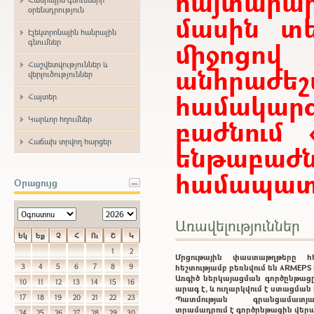
հայտար
օրենսդրություն
մասին տե
Էլեկտրոնային հանրային
միջոցո
գնումներ
Հաշվետվություններ և
անհրաժ
վերլուծություններ
համակարգ
Հայտեր
Կարևոր հղումներ
բաժնում 
Հաճախ տրվող հարցեր
ենթաբ
համապատա
Օրացույց
Առավելություններ
Եկ
Եք
Չ
Հ
Ու
Շ
Կ
1
2
Մրցութային փաստաթղթերը 
3
4
5
6
7
8
9
հեշտությամբ բեռնվում են ARMEP
Առգիծ ներկայացման գործընթացը
10
11
12
13
14
15
16
արագ է, և ուղարկվում է ստացմա
17
18
19
20
21
22
23
Պատմության գրանցամատ
տրամադրում է գործընթացին վեր
24
25
26
27
28
29
30