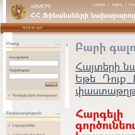
Հայերեն
English
Рус
ARMEPS
ՀՀ Ֆինանսների նախարարութ
19:04:40 AMT
Բարի գալ
Մուտք
Մուտքանուն
Հայտերի 
Գաղտնաբառ
Եթե Դուք 
փաստաթղթեր
Գրանցվել իբրև մատակարար
Հարգե
Տեղեկատվություն
գործունե
Նորություններ
Հանրային գնումների