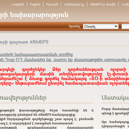
Հայերեն
English
Русский
Հիմնական էջ
ARMEPS-ի մասին
Հաճ
րի նախարարություն
Որոնել
արի գալուստ ARMEPS
այտերի նախապատրաստման գործիք
թե Դուք ՌԴ մասնակից եք, կարող եք փաստաթղթեր ստորագրել ա
արգելի գործընկեր Ձեր գործունեության ոլորտի
նթացակարգերի մասին տեղեկատվությունը էլ-փոստ
նհրաժեշտ է մուտք գործել համակարգ «ՏՕ-ի տնօրինութ
ոդերը» ենթաբաժնում ընտրել համապատասխան ոլորտներ
ռավելություններ
Մատակա
Բոլոր մատակար
րցութային փաստաթղթերը հեշտ հասանելի են և
պետք է գրանցվե
շտությամբ բեռնվում են ARMEPS համակարգից:
գիծ ներկայացման գործընթացը շատ պարզ է, բեռնումն
Այս համակարգ
ագ է, և ուղարկվում է ստացման հաստատում:
էլեկտրոնային 
ատմության գրանցամատյանը մատակարարին