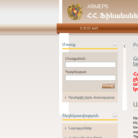
ARMEPS
ՀՀ Ֆինանսնե
11:31:01 AMT
Բ
Մուտք
Հ
Մուտքանուն
Ե
Գաղտնաբառ
Հ
ը
ա
կ
Գրանցվել իբրև մատակարար
Ա
Տեղեկատվություն
Մ
հե
Առ
Նորություններ
ար
Պ
Հանրային գնումների