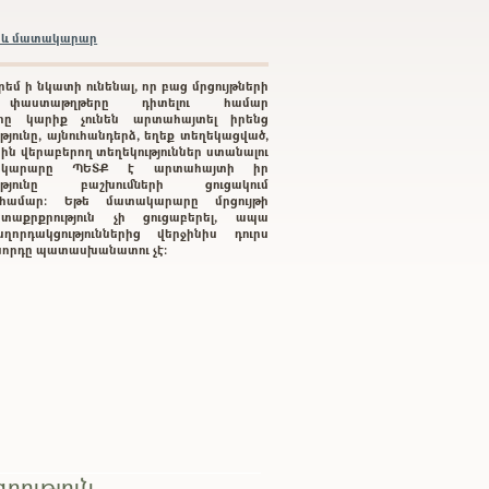
բրև մատակարար
րեմ ի նկատի ունենալ, որ բաց մրցույթների
 փաստաթղթերը դիտելու համար
րը կարիք չունեն արտահայտել իրենց
յունը, այնուհանդերձ, եղեք տեղեկացված,
րին վերաբերող տեղեկություններ ստանալու
կարարը ՊԵՏՔ է արտահայտի իր
ությունը բաշխումների ցուցակում
ւ համար: Եթե մատակարարը մրցույթի
տաքրքրություն չի ցուցաբերել, ապա
ղորդակցություններից վերջինիս դուրս
գնորդը պատասխանատու չէ:
րություն