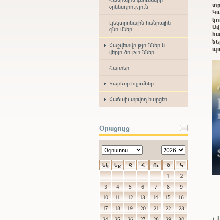
տր
օրենսդրություն
Կա
կո
Էլեկտրոնային հանրային
Ավ
գնումներ
հա
ն
Հաշվետվություններ և
պա
վերլուծություններ
Հայտեր
Կարևոր հղումներ
Հաճախ տրվող հարցեր
Օրացույց
Եկ
Եք
Չ
Հ
Ու
Շ
Կ
1
2
3
4
5
6
7
8
9
10
11
12
13
14
15
16
17
18
19
20
21
22
23
Վ
24
25
26
27
28
29
30