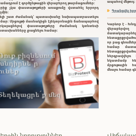
ապահով մեթոդ:
ամադրում է գործընթացին վերաբերող թարմացումներ:
րիք չկա փաստաթղթերի առաքումը վստահել երրորդ
Գրանցվել ի
ղմին:
ելի շատ ժամանակ` պատասխանը նախապատրաստելու
մար: Մրցույթի մասնակիցն էլեկտրոնային ճանապարհով
Կարևոր է - Խնդ
երկայացնելով փաստաթղթերը ժամանակ կտնտեսի
վերաբերվող
տասխանները լրացնելու համար:
մատակարարնե
հետաքրքրվածութ
որ բաց գնումնե
համար մատա
հետաքրքրված
ներգրավվելո
նկատմամբ հե
մրցութային հա
մնալու համար 
երջին նորություններ
Վիճակագ