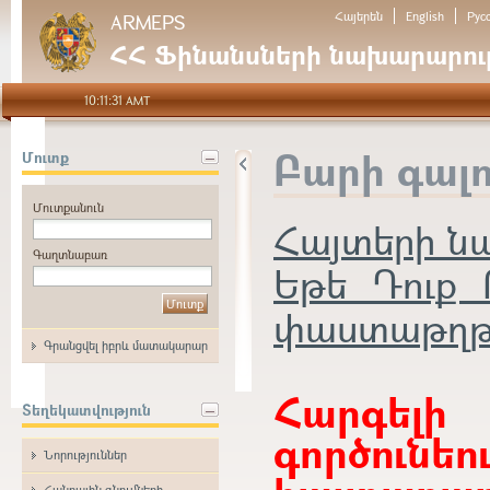
Հայերեն
English
Рус
ARMEPS
ՀՀ Ֆինանսների նախարարութ
10:11:31 AMT
Բարի գալ
Մուտք
Մուտքանուն
Հայտերի 
Գաղտնաբառ
Եթե Դուք 
փաստաթղթեր
Գրանցվել իբրև մատակարար
Հարգե
Տեղեկատվություն
գործունե
Նորություններ
Հանրային գնումների