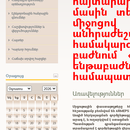
հայտար
օրենսդրություն
մասին տե
Էլեկտրոնային հանրային
միջոցո
գնումներ
Հաշվետվություններ և
անհրաժ
վերլուծություններ
համակարգ
Հայտեր
Կարևոր հղումներ
բաժնում 
Հաճախ տրվող հարցեր
ենթաբ
համապատա
Օրացույց
Առավելություններ
Եկ
Եք
Չ
Հ
Ու
Շ
Կ
1
2
Մրցութային փաստաթղթերը 
3
4
5
6
7
8
9
հեշտությամբ բեռնվում են ARMEP
Առգիծ ներկայացման գործընթացը
10
11
12
13
14
15
16
արագ է, և ուղարկվում է ստացմա
17
18
19
20
21
22
23
Պատմության գրանցամատ
տրամադրում է գործընթացին վեր
24
25
26
27
28
29
30