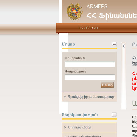
ARMEPS
ՀՀ Ֆինանսնե
11:27:08 AMT
Բ
Մուտք
Հ
Մուտքանուն
Ե
Գաղտնաբառ
Հ
ը
ա
կ
Գրանցվել իբրև մատակարար
Ա
Տեղեկատվություն
Մ
հե
Առ
Նորություններ
ար
Պ
Հանրային գնումների