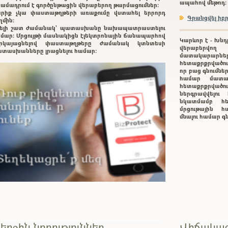
ապահով մեթոդ:
ամադրում է գործընթացին վերաբերող թարմացումներ:
րիք չկա փաստաթղթերի առաքումը վստահել երրորդ
Գրանցվել ի
ղմին:
ելի շատ ժամանակ` պատասխանը նախապատրաստելու
մար: Մրցույթի մասնակիցն էլեկտրոնային ճանապարհով
Կարևոր է - Խնդ
երկայացնելով փաստաթղթերը ժամանակ կտնտեսի
վերաբերվող
տասխանները լրացնելու համար:
մատակարարնե
հետաքրքրվածութ
որ բաց գնումնե
համար մատա
հետաքրքրված
ներգրավվելո
նկատմամբ հե
մրցութային հա
մնալու համար 
երջին նորություններ
Վիճակագ