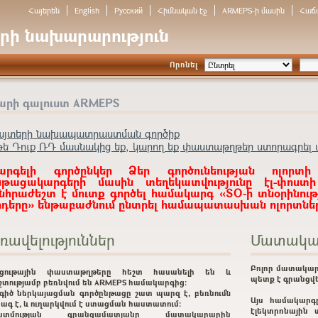
Հայերեն
English
Русский
Հիմնական էջ
ARMEPS-ի մասին
Հաճ
րի նախարարություն
Որոնել
արի գալուստ ARMEPS
այտերի նախապատրաստման գործիք
թե Դուք ՌԴ մասնակից եք, կարող եք փաստաթղթեր ստորագրել ա
արգելի գործընկեր Ձեր գործունեության ոլորտի
նթացակարգերի մասին տեղեկատվությունը էլ-փոստ
նհրաժեշտ է մուտք գործել համակարգ «ՏՕ-ի տնօրինութ
ոդերը» ենթաբաժնում ընտրել համապատասխան ոլորտներ
ռավելություններ
Մատակա
Բոլոր մատակար
րցութային փաստաթղթերը հեշտ հասանելի են և
պետք է գրանցվե
շտությամբ բեռնվում են ARMEPS համակարգից:
գիծ ներկայացման գործընթացը շատ պարզ է, բեռնումն
Այս համակարգ
ագ է, և ուղարկվում է ստացման հաստատում:
էլեկտրոնային 
ատմության գրանցամատյանը մատակարարին