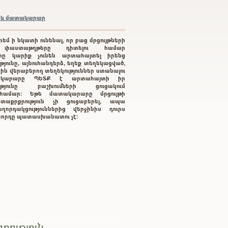
բրև մատակարար
րեմ ի նկատի ունենալ, որ բաց մրցույթների
 փաստաթղթերը դիտելու համար
րը կարիք չունեն արտահայտել իրենց
յունը, այնուհանդերձ, եղեք տեղեկացված,
րին վերաբերող տեղեկություններ ստանալու
կարարը ՊԵՏՔ է արտահայտի իր
ությունը բաշխումների ցուցակում
ւ համար: Եթե մատակարարը մրցույթի
տաքրքրություն չի ցուցաբերել, ապա
ղորդակցություններից վերջինիս դուրս
գնորդը պատասխանատու չէ:
րություն