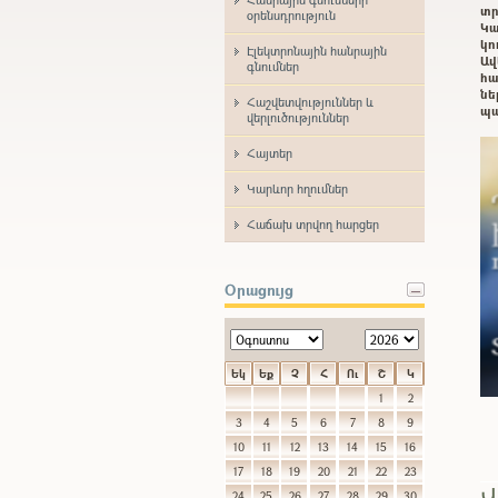
տր
օրենսդրություն
Կա
կո
Էլեկտրոնային հանրային
Ավ
գնումներ
հա
ն
Հաշվետվություններ և
պա
վերլուծություններ
Հայտեր
Կարևոր հղումներ
Հաճախ տրվող հարցեր
Օրացույց
Եկ
Եք
Չ
Հ
Ու
Շ
Կ
1
2
3
4
5
6
7
8
9
10
11
12
13
14
15
16
17
18
19
20
21
22
23
Վ
24
25
26
27
28
29
30