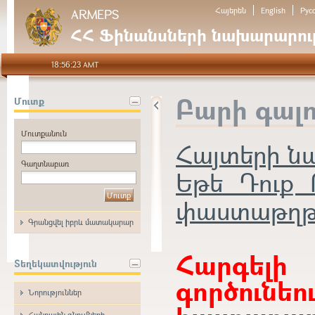
Հայերեն
English
Рус
ARMEPS
ՀՀ Ֆինանսների նախարարութ
18:56:23 AMT
Բարի գալ
Մուտք
Մուտքանուն
Հայտերի 
Գաղտնաբառ
Եթե Դուք 
փաստաթղթեր
Գրանցվել իբրև մատակարար
Հարգե
Տեղեկատվություն
գործունե
Նորություններ
Հանրային գնումների