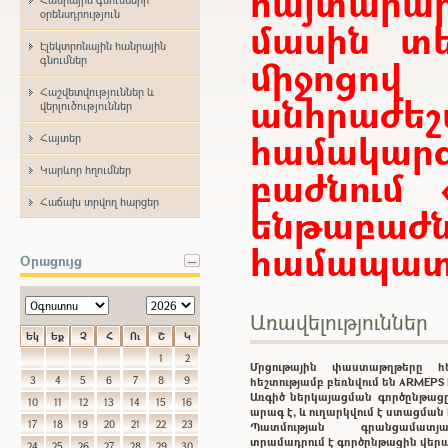
հայտար
օրենսդրություն
մասին տե
Էլեկտրոնային հանրային
միջոցո
գնումներ
Հաշվետվություններ և
անհրաժ
վերլուծություններ
համակարգ
Հայտեր
Կարևոր հղումներ
բաժնում 
Հաճախ տրվող հարցեր
ենթաբ
համապատա
Օրացույց
Առավելություններ
Եկ
Եք
Չ
Հ
Ու
Շ
Կ
1
2
Մրցութային փաստաթղթերը 
3
4
5
6
7
8
9
հեշտությամբ բեռնվում են ARMEP
Առգիծ ներկայացման գործընթացը
10
11
12
13
14
15
16
արագ է, և ուղարկվում է ստացմա
17
18
19
20
21
22
23
Պատմության գրանցամատ
տրամադրում է գործընթացին վեր
24
25
26
27
28
29
30