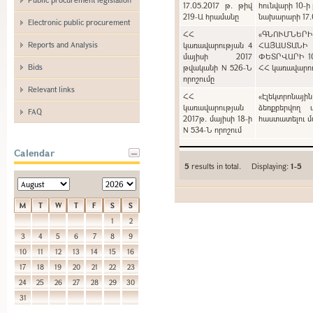
17.05.2017 թ. թիվ
հունվարի 10-ի
219-Ա հրամանը
նախարարի 17.0
Electronic public procurement
ՀՀ
«ԳՆՈՒՄՆԵՐ
Reports and Analysis
կառավարության 4
ՀԱՅԱՍՏԱՆԻ
մայիսի 2017
ՓԵՏՐՎԱՐԻ 1
Bids
թվականի N 526-Ն
ՀՀ կառավարութ
որոշումը
Relevant links
ՀՀ
«Էլեկտրոնայի
կառավարության
ձեռքբերվող 
FAQ
2017թ. մայիսի 18-ի
հաստատելու մա
N 534-Ն որոշում
Calendar
5
results in total. Displaying:
1-5
M
T
W
T
F
S
S
1
2
3
4
5
6
7
8
9
10
11
12
13
14
15
16
17
18
19
20
21
22
23
24
25
26
27
28
29
30
31