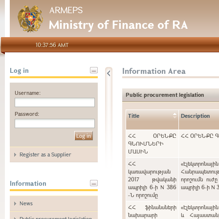
ARMEPS
Ministry of Finance of RA
10:37:56 AMT
Information Area
Log in
Username:
Public procurement legislation
Password:
Title
Description
ՀՀ ՕՐԵՆՔԸ
ՀՀ ՕՐԵՆՔԸ 
ԳՆՈՒՄՆԵՐԻ
ՄԱՍԻՆ
Register as a Supplier
ՀՀ
«Էլեկտրոնայ
կառավարության
Հանրապետութ
2017 թվականի
որոշումն ուժ
Information
ապրիլի 6-ի N 386
ապրիլի 6-ի N 
-Ն որոշումը
News
ՀՀ ֆինանսների
«Էլեկտրոնայի
նախարարի
և Հայաստան
Public procurement legislation