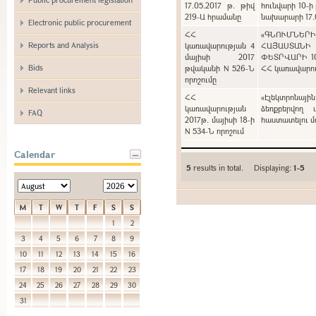
17.05.2017 թ. թիվ
հունվարի 10-ի
219-Ա հրամանը
նախարարի 17.0
Electronic public procurement
ՀՀ
«ԳՆՈՒՄՆԵՐ
Reports and Analysis
կառավարության 4
ՀԱՅԱՍՏԱՆԻ
մայիսի 2017
ՓԵՏՐՎԱՐԻ 1
Bids
թվականի N 526-Ն
ՀՀ կառավարութ
որոշումը
Relevant links
ՀՀ
«Էլեկտրոնայի
կառավարության
ձեռքբերվող 
FAQ
2017թ. մայիսի 18-ի
հաստատելու մա
N 534-Ն որոշում
Calendar
5
results in total. Displaying:
1-5
M
T
W
T
F
S
S
1
2
3
4
5
6
7
8
9
10
11
12
13
14
15
16
17
18
19
20
21
22
23
24
25
26
27
28
29
30
31