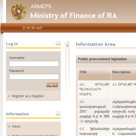
ARMEPS
Ministry of Finance of RA
21:45:36 AMT
Information Area
Log in
Username:
Public procurement legislation
Password:
Title
Description
ՀՀ ՕՐԵՆՔԸ
ՀՀ ՕՐԵՆՔԸ 
ԳՆՈՒՄՆԵՐԻ
ՄԱՍԻՆ
Register as a Supplier
ՀՀ
«Էլեկտրոնայ
կառավարության
Հանրապետութ
2017 թվականի
որոշումն ուժ
Information
ապրիլի 6-ի N 386
ապրիլի 6-ի N 
-Ն որոշումը
News
ՀՀ ֆինանսների
«Էլեկտրոնայի
նախարարի
և Հայաստան
Public procurement legislation