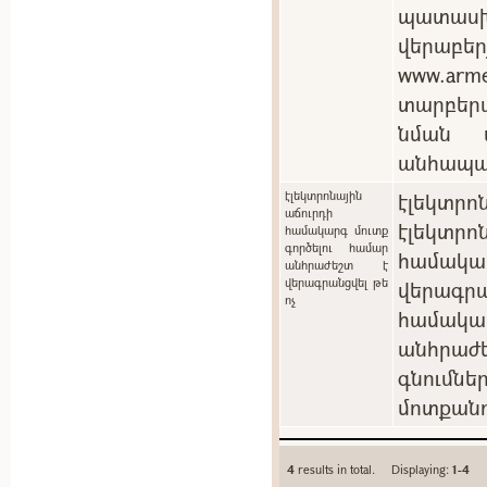
պատասխ
վերաբեր
www.arm
տարբեր
նման պ
անհապա
էլեկտրոնային
էլեկտրոն
աճուրդի
էլեկտ
համակարգ մուտք
գործելու համար
համակ
անհրաժեշտ է
վերագրանցվել թե
վերագրա
ոչ
համակա
անհրաժե
գնումն
մոտքանո
4
results in total. Displaying:
1-4