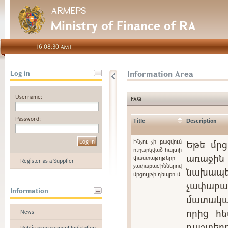
ARMEPS
Ministry of Finance of RA
16:08:30 AMT
Information Area
Log in
Username:
FAQ
Password:
Title
Description
Ինչու չի բացվում
Եթե մրց
ուղարկված հայտի
առաջին 
փաստաթղթերը
Register as a Supplier
չափաբաժիններով
նախապե
մրցույթի դեպքում
չափաբ
Information
մատակա
որից հե
News
դաշտ
Public procurement legislation