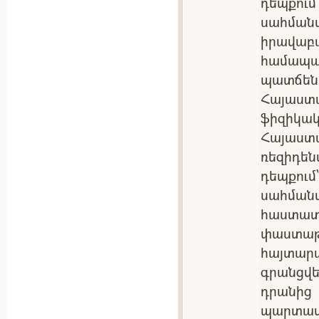
դեպքու
սահմա
իրավա
համա
պատճեն
Հայաստ
ֆիզիկակ
Հայաս
ռեզիդե
դեպքու
սահման
հաստ
փաստ
հայտա
գրանցվե
դրանից
պարտ