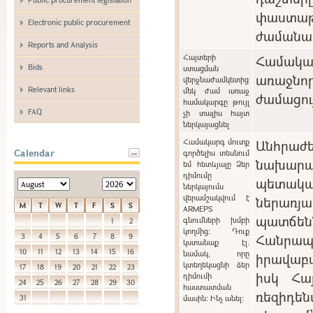
փաստաթ
Electronic public procurement
ժամանա
Reports and Analysis
Հայտերի
Համակ
Bids
ստացման
առաջնո
վերջնաժամկետից
Relevant links
մեկ ժամ առաջ
ժամացու
համակարգը թույլ
FAQ
չի տալիս հայտ
ներկայացնել
Համակարգ մուտք
Անհրա
Calendar
գործելիս տեսնում
նախարա
եմ հետևյալը Ձեր
դիմումը
պետակ
ներկայումս
վերամշակվում է
ներառ
M
T
W
T
F
S
S
ARMEPS
պատճ
գնումների խմբի
1
2
կողմից: Դուք
Հանր
3
4
5
6
7
8
9
կստանաք էլ.
10
11
12
13
14
15
16
նամակ, որը
իրավաբ
կտեղեկացնի ձեր
17
18
19
20
21
22
23
իսկ Հա
դիմումի
24
25
26
27
28
29
30
հաստատման
ռեզիդե
31
մասին: Ինչ անել: