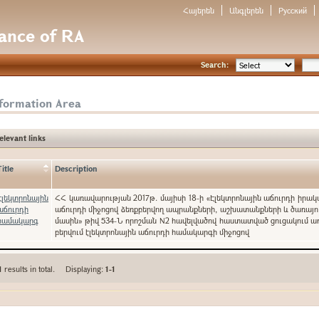
Հայերեն
Անգլերեն
Русский
nance of RA
Search:
nformation Area
elevant links
Title
Description
Էլեկտրոնային
ՀՀ կառավարության 2017թ. մայիսի 18-ի «Էլեկտրոնային աճուրդի իրա
աճուրդի
աճուրդի միջոցով ձեռքբերվող ապրանքների, աշխատանքների և ծառայո
համակարգ
մասին» թիվ 534-Ն որոշման N2 հավելվածով հաստատված ցուցակում ա
բերվում էլեկտրոնային աճուրդի համակարգի միջոցով
1
results in total. Displaying:
1-1