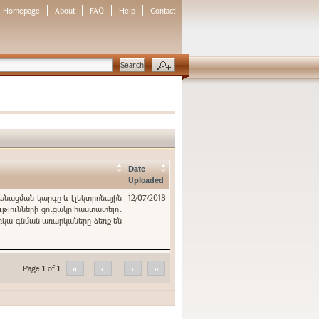
Homepage
About
FAQ
Help
Contact
Date
Uploaded
կանացման կարգը և էլեկտրոնային
12/07/2018
ւթյունների ցուցակը հաստատելու
ռկա գնման առարկաները ձեռք են
Page
1
of
1
«
‹
›
»