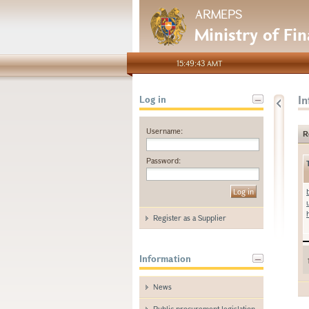
ARMEPS
Ministry of Fi
15:49:43 AMT
I
Log in
Username:
R
Password:
Register as a Supplier
Information
News
Public procurement legislation