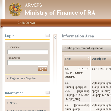
ARMEPS
Ministry of Finance of RA
07:28:00 AMT
Information Area
Log in
Username:
Public procurement legislation
Password:
Title
Description
ՀՀ ՕՐԵՆՔԸ
ՀՀ ՕՐԵՆՔԸ 
ԳՆՈՒՄՆԵՐԻ
ՄԱՍԻՆ
Register as a Supplier
ՀՀ
«Էլեկտրոնայ
կառավարության
Հանրապետութ
2017 թվականի
որոշումն ուժ
Information
ապրիլի 6-ի N 386
ապրիլի 6-ի N 
-Ն որոշումը
News
ՀՀ ֆինանսների
«Էլեկտրոնայի
նախարարի
և Հայաստան
Public procurement legislation