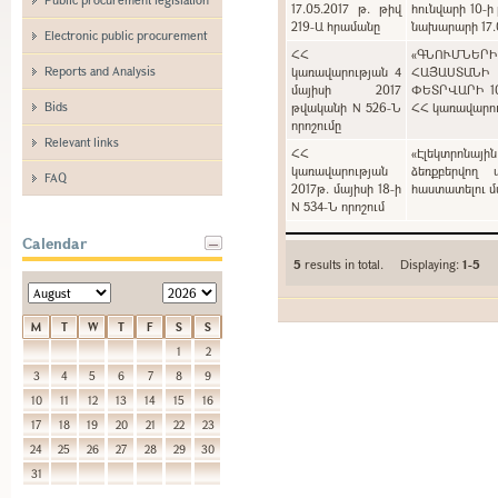
17.05.2017 թ. թիվ
հունվարի 10-ի
219-Ա հրամանը
նախարարի 17.0
Electronic public procurement
ՀՀ
«ԳՆՈՒՄՆԵՐ
Reports and Analysis
կառավարության 4
ՀԱՅԱՍՏԱՆԻ
մայիսի 2017
ՓԵՏՐՎԱՐԻ 1
Bids
թվականի N 526-Ն
ՀՀ կառավարութ
որոշումը
Relevant links
ՀՀ
«Էլեկտրոնայի
կառավարության
ձեռքբերվող 
FAQ
2017թ. մայիսի 18-ի
հաստատելու մա
N 534-Ն որոշում
Calendar
5
results in total. Displaying:
1-5
M
T
W
T
F
S
S
1
2
3
4
5
6
7
8
9
10
11
12
13
14
15
16
17
18
19
20
21
22
23
24
25
26
27
28
29
30
31