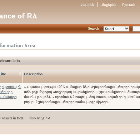
Հայերեն
Անգլերեն
Русский
nance of RA
Search:
nformation Area
elevant links
Title
Description
Էլեկտրոնային
ՀՀ կառավարության 2017թ. մայիսի 18-ի «Էլեկտրոնային աճուրդի իրա
աճուրդի
աճուրդի միջոցով ձեռքբերվող ապրանքների, աշխատանքների և ծառայո
համակարգ
մասին» թիվ 534-Ն որոշման N2 հավելվածով հաստատված ցուցակում ա
բերվում էլեկտրոնային աճուրդի համակարգի միջոցով
1
results in total. Displaying:
1-1