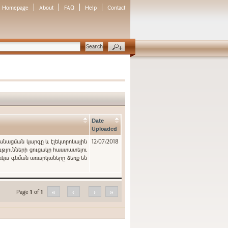
Homepage
About
FAQ
Help
Contact
Date
Uploaded
կանացման կարգը և էլեկտրոնային
12/07/2018
ւթյունների ցուցակը հաստատելու
ռկա գնման առարկաները ձեռք են
Page
1
of
1
«
‹
›
»