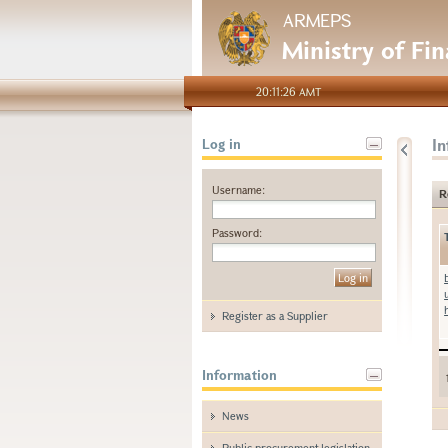
ARMEPS
Ministry of Fi
20:11:26 AMT
I
Log in
Username:
R
Password:
Register as a Supplier
Information
News
Public procurement legislation