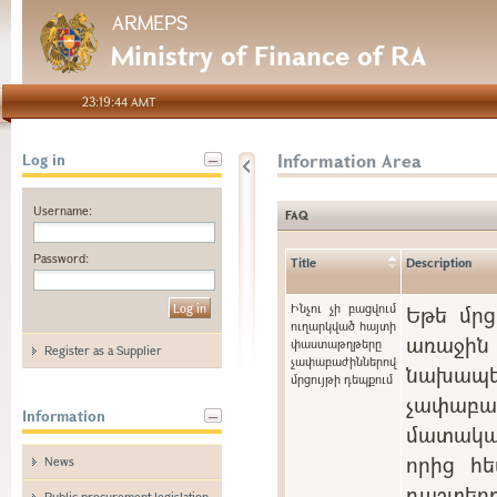
ARMEPS
Ministry of Finance of RA
23:19:44 AMT
Information Area
Log in
Username:
FAQ
Password:
Title
Description
Ինչու չի բացվում
Եթե մրց
ուղարկված հայտի
առաջին 
փաստաթղթերը
Register as a Supplier
չափաբաժիններով
նախապե
մրցույթի դեպքում
չափաբ
Information
մատակա
որից հե
News
դաշտ
Public procurement legislation