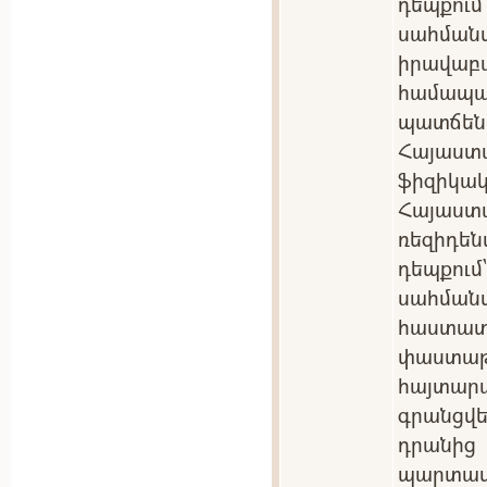
դեպքու
սահմա
իրավա
համա
պատճեն
Հայաստ
ֆիզիկակ
Հայաս
ռեզիդե
դեպքու
սահման
հաստ
փաստ
հայտա
գրանցվե
դրանից
պարտ