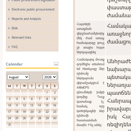
փաստաթ
Electronic public procurement
ժամանա
Reports and Analysis
Հայտերի
Համակ
Bids
ստացման
առաջնո
վերջնաժամկետից
Relevant links
մեկ ժամ առաջ
ժամացու
համակարգը թույլ
FAQ
չի տալիս հայտ
ներկայացնել
Համակարգ մուտք
Անհրա
Calendar
գործելիս տեսնում
նախարա
եմ հետևյալը Ձեր
դիմումը
պետակ
ներկայումս
վերամշակվում է
ներառ
M
T
W
T
F
S
S
ARMEPS
պատճ
գնումների խմբի
1
2
կողմից: Դուք
Հանր
3
4
5
6
7
8
9
կստանաք էլ.
10
11
12
13
14
15
16
նամակ, որը
իրավաբ
կտեղեկացնի ձեր
17
18
19
20
21
22
23
իսկ Հա
դիմումի
24
25
26
27
28
29
30
հաստատման
ռեզիդե
31
մասին: Ինչ անել: