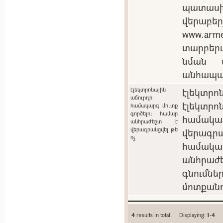
պատասխ
վերաբեր
www.arm
տարբեր
նման պ
անհապա
էլեկտրոնային
էլեկտրոն
աճուրդի
էլեկտ
համակարգ մուտք
գործելու համար
համակ
անհրաժեշտ է
վերագրանցվել թե
վերագրա
ոչ
համակա
անհրաժե
գնումն
մոտքանո
4
results in total. Displaying:
1-4