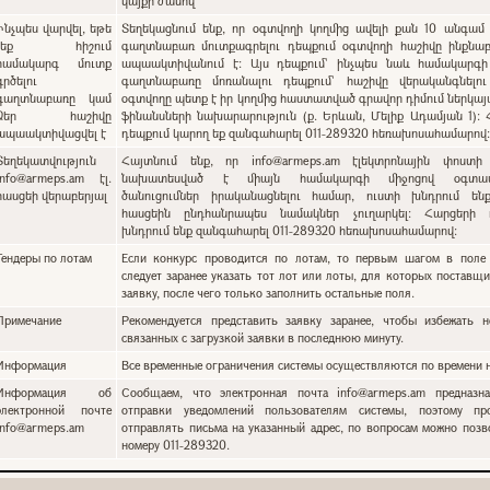
կայքի ժամով
Ինչպես վարվել, եթե
Տեղեկացնում ենք, որ օգտվողի կողմից ավելի քան 10 անգամ 
չեք հիշում
գաղտնաբառ մուտքագրելու դեպքում օգտվողի հաշիվը ինքնա
համակարգ մուտք
ապաակտիվանում է: Այս դեպքում` ինչպես նաև համակարգի
գրծելու
գաղտնաբառը մոռանալու դեպքում՝ հաշիվը վերականգնելո
գաղտնաբառը կամ
օգտվողը պետք է իր կողմից հաստատված գրավոր դիմում ներկա
Ձեր հաշիվը
ֆինանսների նախարարություն (ք. Երևան, Մելիք Ադամյան 1):
ապաակտիվացվել է
դեպքում կարող եք զանգահարել 011-289320 հեռախոսահամարով
Տեղեկատվություն
Հայտնում ենք, որ info@armeps.am էլեկտրոնային փոստի
info@armeps.am էլ.
նախատեսված է միայն համակարգի միջոցով օգտատ
հասցեի վերաբերյալ
ծանուցումներ իրականացնելու համար, ուստի խնդրում են
հասցեին ընդհանրապես նամակներ չուղարկել: Հարցերի 
խնդրում ենք զանգահարել 011-289320 հեռախոսահամարով:
Тендеры по лотам
Если конкурс проводится по лотам, то первым шагом в поле 
следует заранее указать тот лот или лоты, для которых поставщи
заявку, после чего только заполнить остальные поля.
Примечание
Рекомендуется представить заявку заранее, чтобы избежать н
связанных с загрузкой заявки в последнюю минуту.
Информация
Все временные ограничения системы осуществляются по времени н
Информация об
Сообщаем, что электронная почта info@armeps.am предназн
электронной почте
отправки уведомлений пользователям системы, поэтому пр
info@armeps.am
отправлять письма на указанный адрес, по вопросам можно позв
номеру 011-289320.