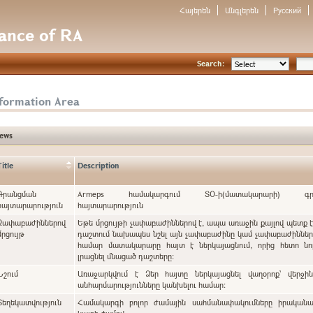
Հայերեն
Անգլերեն
Русский
nance of RA
Search:
nformation Area
ews
Title
Description
Գրանցման
Armeps համակարգում ՏՕ-ի(մատակարարի) գրա
հայտարարություն
հայտարարություն
Չափաբաժիններով
Եթե մրցույթի չափաբաժիններով է, ապա առաջին քայլով պետք 
մրցույթ
դաշտում նախապես նշել այն չափաբաժինը կամ չափաբաժինները, որոնց
համար մատակարարը հայտ է ներկայացնում, որից հետո նո
լրացնել մնացած դաշտերը:
Նշում
Առաջարկվում է Ձեր հայտը ներկայացնել վաղօրոք` վերջի
անհարմարությունները կանխելու համար:
Տեղեկատվություն
Համակարգի բոլոր ժամային սահմանափակումները իրականա