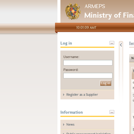
ARMEPS
Ministry of Fi
10:01:09 AMT
I
Log in
Username:
N
Password:
Register as a Supplier
Information
News
Public procurement legislation