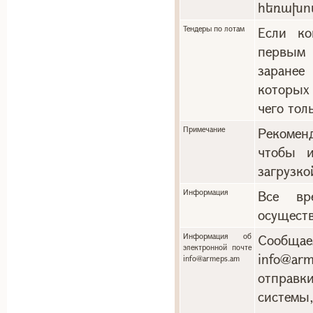
հեռախո
Тендеры по лотам
Если ко
первым 
заранее
которых
чего тол
Примечание
Рекоменд
чтобы и
загрузко
Информация
Все вр
осуществ
Информация об
Сообща
электронной почте
info@a
info@armeps.am
отправ
системы