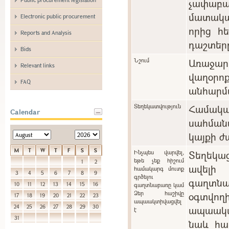
չափաբ
մատակա
Electronic public procurement
որից հ
Reports and Analysis
դաշտեր
Bids
Նշում
Առաջարկ
Relevant links
վաղօ
FAQ
անհարմա
Տեղեկատվություն
Համա
Calendar
սահման
կայքի ժ
M
T
W
T
F
S
S
Ինչպես վարվել,
Տեղեկա
եթե չեք հիշում
1
2
ավելի
համակարգ մուտք
3
4
5
6
7
8
9
գրծելու
գաղտնա
10
11
12
13
14
15
16
գաղտնաբառը կամ
Ձեր հաշիվը
օգտվո
17
18
19
20
21
22
23
ապաակտիվացվել
24
25
26
27
28
29
30
ապաակտի
է
31
նաև հա