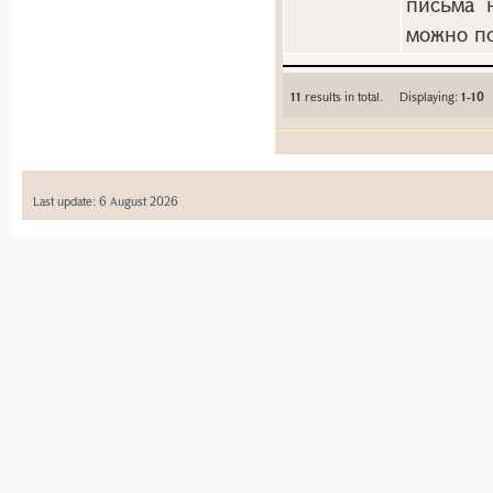
письма 
можно по
11
results in total. Displaying:
1-10
Last update: 6 August 2026