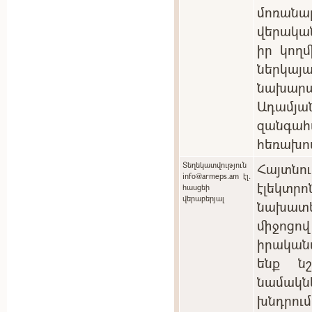
մոռան
վերակա
իր կող
ներկ
նախարա
Ադամյան
զանգ
հեռախո
Տեղեկատվություն
Հայտնո
info@armeps.am էլ.
էլեկտ
հասցեի
վերաբերյալ
նախատ
միջոցո
իրական
ենք ն
նամակնե
խնդրու