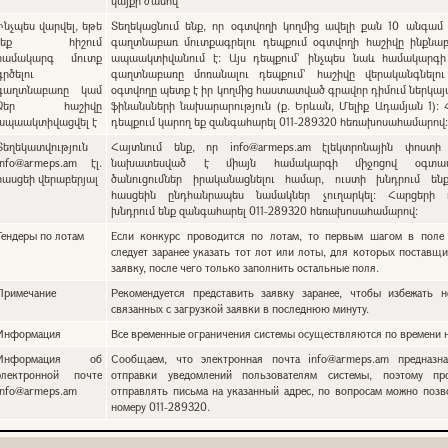
կայքի ժամով
Ինչպես վարվել, եթե
Տեղեկացնում ենք, որ օգտվողի կողմից ավելի քան 10 անգամ 
չեք հիշում
գաղտնաբառ մուտքագրելու դեպքում օգտվողի հաշիվը ինքնա
համակարգ մուտք
ապաակտիվանում է: Այս դեպքում` ինչպես նաև համակարգի
գրծելու
գաղտնաբառը մոռանալու դեպքում՝ հաշիվը վերականգնելո
գաղտնաբառը կամ
օգտվողը պետք է իր կողմից հաստատված գրավոր դիմում ներկա
Ձեր հաշիվը
ֆինանսների նախարարություն (ք. Երևան, Մելիք Ադամյան 1):
ապաակտիվացվել է
դեպքում կարող եք զանգահարել 011-289320 հեռախոսահամարով
Տեղեկատվություն
Հայտնում ենք, որ info@armeps.am էլեկտրոնային փոստի
info@armeps.am էլ.
նախատեսված է միայն համակարգի միջոցով օգտատ
հասցեի վերաբերյալ
ծանուցումներ իրականացնելու համար, ուստի խնդրում են
հասցեին ընդհանրապես նամակներ չուղարկել: Հարցերի 
խնդրում ենք զանգահարել 011-289320 հեռախոսահամարով:
Тендеры по лотам
Если конкурс проводится по лотам, то первым шагом в поле 
следует заранее указать тот лот или лоты, для которых поставщи
заявку, после чего только заполнить остальные поля.
Примечание
Рекомендуется представить заявку заранее, чтобы избежать н
связанных с загрузкой заявки в последнюю минуту.
Информация
Все временные ограничения системы осуществляются по времени н
Информация об
Сообщаем, что электронная почта info@armeps.am предназн
электронной почте
отправки уведомлений пользователям системы, поэтому пр
info@armeps.am
отправлять письма на указанный адрес, по вопросам можно позв
номеру 011-289320.