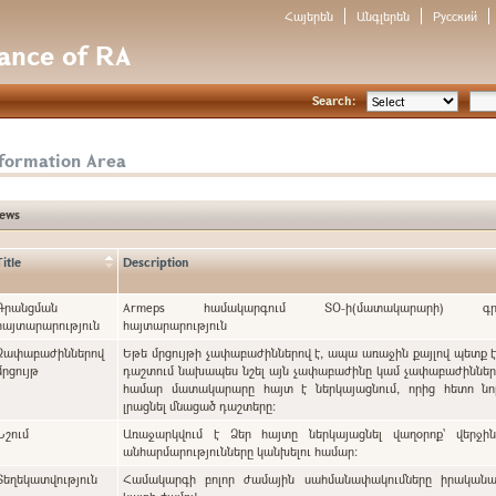
Հայերեն
Անգլերեն
Русский
nance of RA
Search:
nformation Area
ews
Title
Description
Գրանցման
Armeps համակարգում ՏՕ-ի(մատակարարի) գրա
հայտարարություն
հայտարարություն
Չափաբաժիններով
Եթե մրցույթի չափաբաժիններով է, ապա առաջին քայլով պետք 
մրցույթ
դաշտում նախապես նշել այն չափաբաժինը կամ չափաբաժինները, որոնց
համար մատակարարը հայտ է ներկայացնում, որից հետո նո
լրացնել մնացած դաշտերը:
Նշում
Առաջարկվում է Ձեր հայտը ներկայացնել վաղօրոք` վերջի
անհարմարությունները կանխելու համար:
Տեղեկատվություն
Համակարգի բոլոր ժամային սահմանափակումները իրականա