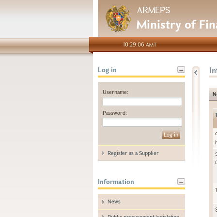
ARMEPS
Ministry of Fi
10:29:06 AMT
I
Log in
Username:
N
Password:
Register as a Supplier
Information
News
Public procurement legislation