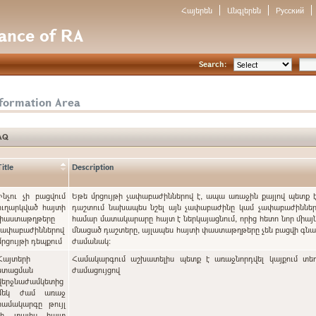
Հայերեն
Անգլերեն
Русский
nance of RA
Search:
nformation Area
AQ
Title
Description
Ինչու չի բացվում
Եթե մրցույթի չափաբաժիններով է, ապա առաջին քայլով պետք 
ուղարկված հայտի
դաշտում նախապես նշել այն չափաբաժինը կամ չափաբաժինները
փաստաթղթերը
համար մատակարարը հայտ է ներկայացնում, որից հետո նոր միայն
չափաբաժիններով
մնացած դաշտերը, այլապես հայտի փաստաթղթերը չեն բացվի գ
մրցույթի դեպքում
ժամանակ:
Հայտերի
Համակարգում աշխատելիս պետք է առաջնորդվել կայքում տե
ստացման
ժամացույցով
վերջնաժամկետից
մեկ ժամ առաջ
համակարգը թույլ
չի տալիս հայտ