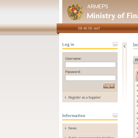
ARMEPS
Ministry of Fi
08:46:06 AMT
I
Log in
Username:
F
Password:
Register as a Supplier
Information
News
Public procurement legislation