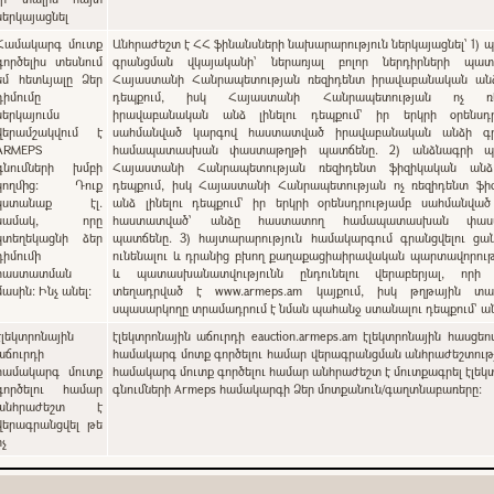
ներկայացնել
Համակարգ մուտք
Անհրաժեշտ է ՀՀ ֆինանսների նախարարություն ներկայացնել՝ 1) պետական
գործելիս տեսնում
գրանցման վկայականի՝ ներառյալ բոլոր ներդիրների պատճ
եմ հետևյալը Ձեր
Հայաստանի Հանրապետության ռեզիդենտ իրավաբանական անձ 
դիմումը
դեպքում, իսկ Հայաստանի Հանրապետության ոչ ռե
ներկայումս
իրավաբանական անձ լինելու դեպքում` իր երկրի օրենսդր
վերամշակվում է
սահմանված կարգով հաստատված իրավաբանական անձի գ
ARMEPS
համապատասխան փաստաթղթի պատճենը. 2) անձնագրի պա
գնումների խմբի
Հայաստանի Հանրապետության ռեզիդենտ ֆիզիկական անձ 
կողմից: Դուք
դեպքում, իսկ Հայաստանի Հանրապետության ոչ ռեզիդենտ ֆի
կստանաք էլ.
անձ լինելու դեպքում` իր երկրի օրենսդրությամբ սահմանվա
նամակ, որը
հաստատված՝ անձը հաստատող համապատասխան փաս
կտեղեկացնի ձեր
պատճենը. 3) հայտարարություն համակարգում գրանցվելու ցանկություն
դիմումի
ունենալու և դրանից բխող քաղաքացիաիրավական պարտավորութ
հաստատման
և պատասխանատվությունն ընդունելու վերաբերյալ, որի
մասին: Ինչ անել:
տեղադրված է www.armeps.am կայքում, իսկ թղթային տա
սպասարկողը տրամադրում է նման պահանջ ստանալու դեպքում՝ 
էլեկտրոնային
էլեկտրոնային աճուրդի eauction.armeps.am էլեկտրոնային հասցեո
աճուրդի
համակարգ մոտք գործելու համար վերագրանցման անհրաժեշտությ
համակարգ մուտք
համակարգ մուտք գործելու համար անհրաժեշտ է մուտքագրել էլեկ
գործելու համար
գնումների Armeps համակարգի Ձեր մոտքանուն/գաղտնաբառերը:
անհրաժեշտ է
վերագրանցվել թե
ոչ