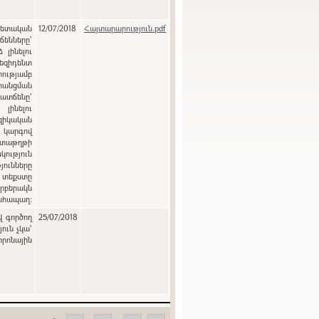
12/07/2018
Հայտարարություն.pdf
ենները`
լինելու
զիդենտ
ությամբ
րանցման
տճենը`
լինելու
զիկական
ծ կարգով
տաթղթի
յունները
 տեքստը
րբերակն
անհապաղ:
վ գործող
25/07/2018
ուն չկա՝
տրոնային