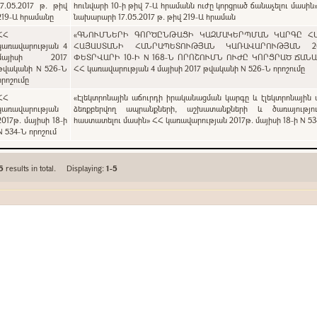
17.05.2017 թ. թիվ
հունվարի 10-ի թիվ 7-Ա հրամանն ուժը կորցրած ճանաչելու մասին
219-Ա հրամանը
նախարարի 17.05.2017 թ. թիվ 219-Ա հրաման
ՀՀ
«ԳՆՈՒՄՆԵՐԻ ԳՈՐԾԸՆԹԱՑԻ ԿԱԶՄԱԿԵՐՊՄԱՆ ԿԱՐԳԸ Հ
կառավարության 4
ՀԱՅԱՍՏԱՆԻ ՀԱՆՐԱՊԵՏՈՒԹՅԱՆ ԿԱՌԱՎԱՐՈՒԹՅԱՆ 2
մայիսի 2017
ՓԵՏՐՎԱՐԻ 10-Ի N 168-Ն ՈՐՈՇՈՒՄՆ ՈՒԺԸ ԿՈՐՑՐԱԾ ՃԱՆ
թվականի N 526-Ն
ՀՀ կառավարության 4 մայիսի 2017 թվականի N 526-Ն որոշումը
որոշումը
ՀՀ
«Էլեկտրոնային աճուրդի իրականացման կարգը և էլեկտրոնային 
կառավարության
ձեռքբերվող ապրանքների, աշխատանքների և ծառայությու
2017թ. մայիսի 18-ի
հաստատելու մասին» ՀՀ կառավարության 2017թ. մայիսի 18-ի N 53
N 534-Ն որոշում
5
results in total. Displaying:
1-5