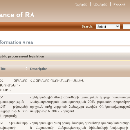
Հայերեն
Անգլերեն
Русский
nance of RA
Search:
nformation Area
ublic procurement legislation
Title
Description
ՀՀ ՕՐԵՆՔԸ
ՀՀ ՕՐԵՆՔԸ ԳՆՈՒՄՆԵՐԻ ՄԱՍԻՆ
ԳՆՈՒՄՆԵՐԻ
ՄԱՍԻՆ
ՀՀ
«Էլեկտրոնային ձևով գնումների կատարման կարգը հաստատել
կառավարության
Հանրապետության կառավարության 2013 թվականի դեկտեմբեր
2017 թվականի
որոշումն ուժը կորցրած ճանաչելու մասին» ՀՀ կառավարությա
ապրիլի 6-ի N 386
ապրիլի 6-ի N 386 -Ն որոշում
-Ն որոշումը
ՀՀ ֆինանսների
«Էլեկտրոնային ձևով իրականացվող գնումների կատարման ուղեցո
նախարարի
և Հայաստանի Հանրապետության ֆինանսների նախարարի