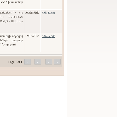
» ՀՀ ֆինանսների
ԱՍՏԱՏԵԼՈՒ ԵՎ
25/05/2017
526-Ն.doc
011 ԹՎԱԿԱՆԻ
ԱՉԵԼՈՒ ՄԱՍԻՆ»
աճուրդի միջոցով
12/07/2018
534-Ն.pdf
նների ցուցակը
4-Ն որոշում
Page
1
of
1
«
‹
›
»