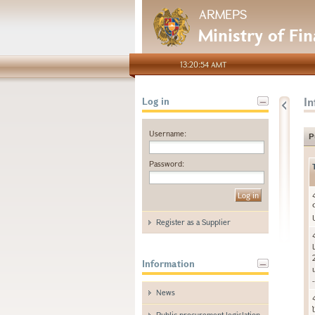
ARMEPS
Ministry of Fi
13:20:54 AMT
I
Log in
Username:
P
Password:
Register as a Supplier
Information
News
Public procurement legislation