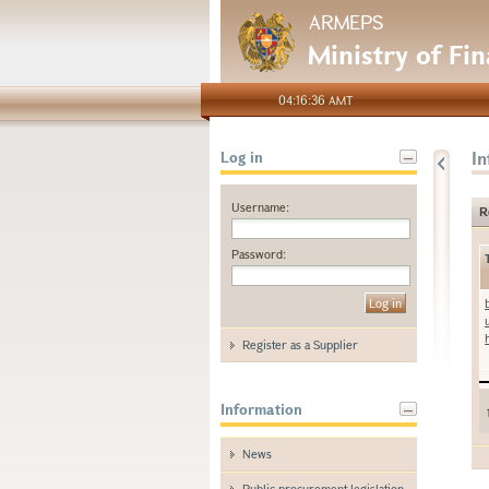
ARMEPS
Ministry of Fi
04:16:36 AMT
I
Log in
Username:
R
Password:
Register as a Supplier
Information
News
Public procurement legislation