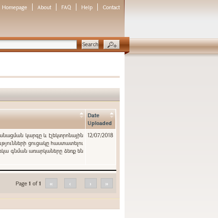
Homepage
About
FAQ
Help
Contact
Date
Uploaded
կանացման կարգը և էլեկտրոնային
12/07/2018
ւթյունների ցուցակը հաստատելու
ռկա գնման առարկաները ձեռք են
Page
1
of
1
«
‹
›
»