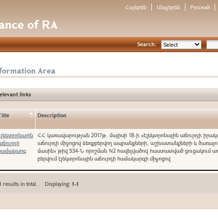
Հայերեն
Անգլերեն
Русский
nance of RA
Search:
nformation Area
elevant links
Title
Description
Էլեկտրոնային
ՀՀ կառավարության 2017թ. մայիսի 18-ի «Էլեկտրոնային աճուրդի իրա
աճուրդի
աճուրդի միջոցով ձեռքբերվող ապրանքների, աշխատանքների և ծառայո
համակարգ
մասին» թիվ 534-Ն որոշման N2 հավելվածով հաստատված ցուցակում ա
բերվում էլեկտրոնային աճուրդի համակարգի միջոցով
1
results in total. Displaying:
1-1