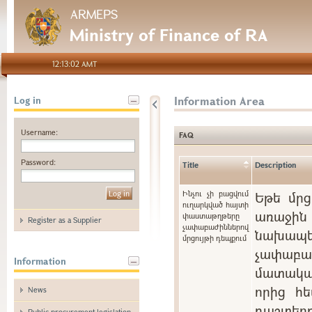
ARMEPS
Ministry of Finance of RA
12:13:02 AMT
Information Area
Log in
Username:
FAQ
Password:
Title
Description
Ինչու չի բացվում
Եթե մրց
ուղարկված հայտի
առաջին 
փաստաթղթերը
Register as a Supplier
չափաբաժիններով
նախապե
մրցույթի դեպքում
չափաբ
Information
մատակա
որից հե
News
դաշտ
Public procurement legislation