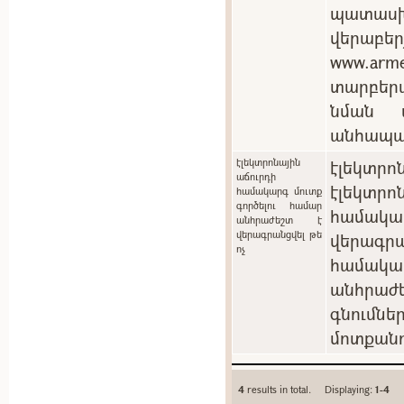
պատասխ
վերաբեր
www.arm
տարբեր
նման պ
անհապա
էլեկտրոնային
էլեկտրոն
աճուրդի
էլեկտ
համակարգ մուտք
գործելու համար
համակ
անհրաժեշտ է
վերագրանցվել թե
վերագրա
ոչ
համակա
անհրաժե
գնումն
մոտքանո
4
results in total. Displaying:
1-4