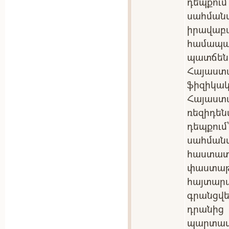
դեպքու
սահմա
իրավա
համա
պատճեն
Հայաստ
ֆիզիկակ
Հայաս
ռեզիդե
դեպքու
սահման
հաստ
փաստ
հայտա
գրանցվե
դրանից
պարտ