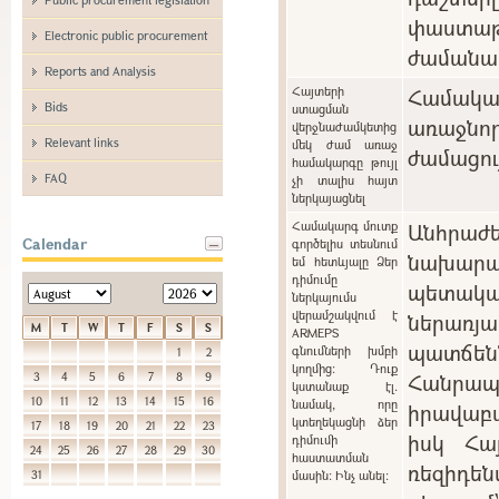
փաստաթ
Electronic public procurement
ժամանա
Reports and Analysis
Հայտերի
Համակ
Bids
ստացման
առաջնո
վերջնաժամկետից
Relevant links
մեկ ժամ առաջ
ժամացու
համակարգը թույլ
FAQ
չի տալիս հայտ
ներկայացնել
Համակարգ մուտք
Անհրա
Calendar
գործելիս տեսնում
նախարա
եմ հետևյալը Ձեր
դիմումը
պետակ
ներկայումս
վերամշակվում է
ներառ
M
T
W
T
F
S
S
ARMEPS
պատճ
գնումների խմբի
1
2
կողմից: Դուք
Հանր
3
4
5
6
7
8
9
կստանաք էլ.
10
11
12
13
14
15
16
նամակ, որը
իրավաբ
կտեղեկացնի ձեր
17
18
19
20
21
22
23
իսկ Հա
դիմումի
24
25
26
27
28
29
30
հաստատման
ռեզիդե
31
մասին: Ինչ անել: