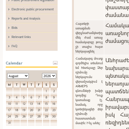
փաստաթ
Electronic public procurement
ժամանա
Reports and Analysis
Հայտերի
Համակ
Bids
ստացման
առաջնո
վերջնաժամկետից
Relevant links
մեկ ժամ առաջ
ժամացու
համակարգը թույլ
FAQ
չի տալիս հայտ
ներկայացնել
Համակարգ մուտք
Անհրա
Calendar
գործելիս տեսնում
նախարա
եմ հետևյալը Ձեր
դիմումը
պետակ
ներկայումս
վերամշակվում է
ներառ
M
T
W
T
F
S
S
ARMEPS
պատճ
գնումների խմբի
1
2
կողմից: Դուք
Հանր
3
4
5
6
7
8
9
կստանաք էլ.
10
11
12
13
14
15
16
նամակ, որը
իրավաբ
կտեղեկացնի ձեր
17
18
19
20
21
22
23
իսկ Հա
դիմումի
24
25
26
27
28
29
30
հաստատման
ռեզիդե
31
մասին: Ինչ անել: