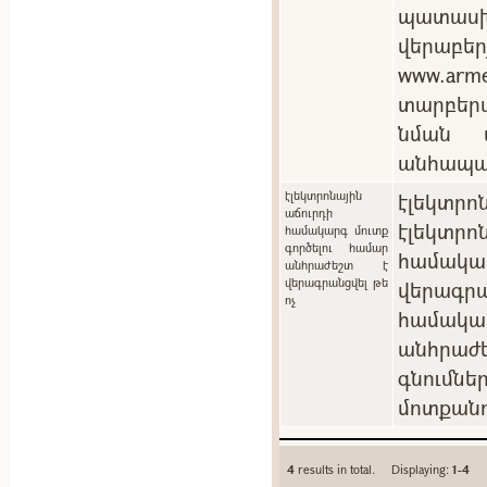
պատասխ
վերաբեր
www.arm
տարբեր
նման պ
անհապա
էլեկտրոնային
էլեկտրոն
աճուրդի
էլեկտ
համակարգ մուտք
գործելու համար
համակ
անհրաժեշտ է
վերագրանցվել թե
վերագրա
ոչ
համակա
անհրաժե
գնումն
մոտքանո
4
results in total. Displaying:
1-4