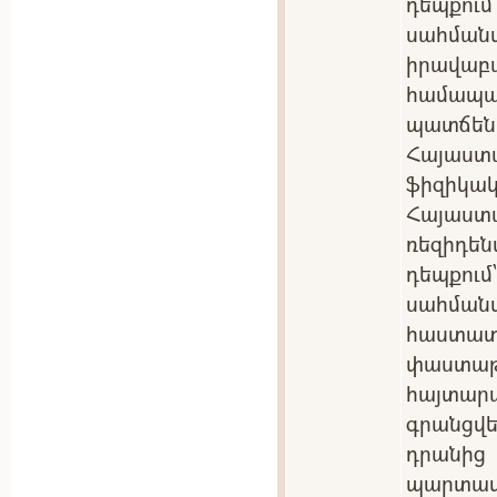
դեպքու
սահմա
իրավա
համա
պատճեն
Հայաստ
ֆիզիկակ
Հայաս
ռեզիդե
դեպքու
սահման
հաստ
փաստ
հայտա
գրանցվե
դրանից
պարտ