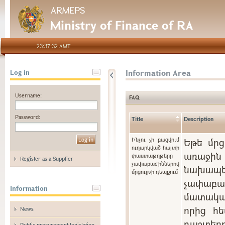
ARMEPS
Ministry of Finance of RA
23:37:32 AMT
Information Area
Log in
Username:
FAQ
Password:
Title
Description
Ինչու չի բացվում
Եթե մրց
ուղարկված հայտի
առաջին 
փաստաթղթերը
Register as a Supplier
չափաբաժիններով
նախապե
մրցույթի դեպքում
չափաբ
Information
մատակա
որից հե
News
դաշտ
Public procurement legislation