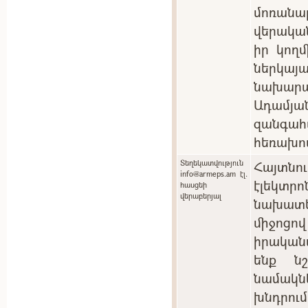
մոռան
վերակա
իր կող
ներկ
նախարա
Ադամյան
զանգ
հեռախո
Տեղեկատվություն
Հայտնո
info@armeps.am էլ.
էլեկտ
հասցեի
վերաբերյալ
նախատ
միջոցո
իրական
ենք ն
նամակնե
խնդրու