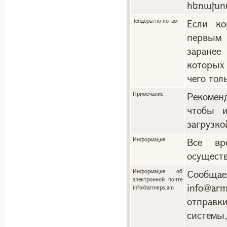
հեռախո
Тендеры по лотам
Если ко
первым 
заранее
которых
чего тол
Примечание
Рекоменд
чтобы и
загрузко
Информация
Все вр
осуществ
Информация об
Сообща
электронной почте
info@a
info@armeps.am
отправ
системы