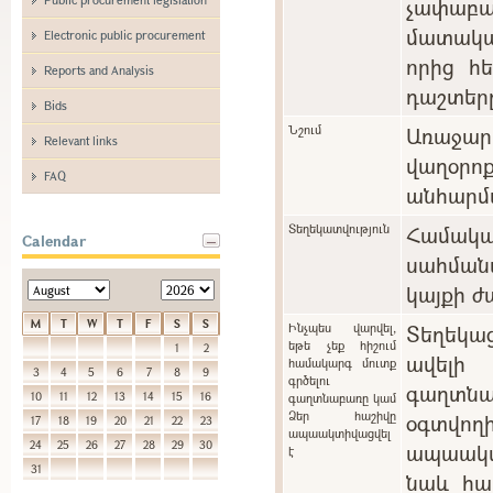
չափաբ
մատակա
Electronic public procurement
որից հ
Reports and Analysis
դաշտեր
Bids
Նշում
Առաջարկ
Relevant links
վաղօ
FAQ
անհարմա
Տեղեկատվություն
Համա
Calendar
սահման
կայքի ժ
M
T
W
T
F
S
S
Ինչպես վարվել,
Տեղեկա
եթե չեք հիշում
1
2
ավելի
համակարգ մուտք
3
4
5
6
7
8
9
գրծելու
գաղտնա
10
11
12
13
14
15
16
գաղտնաբառը կամ
Ձեր հաշիվը
օգտվո
17
18
19
20
21
22
23
ապաակտիվացվել
24
25
26
27
28
29
30
ապաակտի
է
31
նաև հա