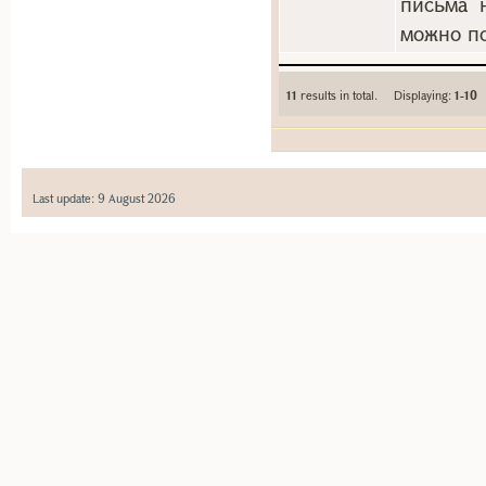
письма 
можно по
11
results in total. Displaying:
1-10
Last update: 9 August 2026