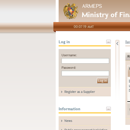
ARMEPS
Ministry of Fi
00:07:19 AMT
I
Log in
Username:
R
Password:
Register as a Supplier
Information
News
Public procurement legislation