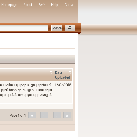
Homepage
About
FAQ
Help
Contact
Date
Uploaded
կանացման կարգը և էլեկտրոնային
12/07/2018
ւթյունների ցուցակը հաստատելու
ռկա գնման առարկաները ձեռք են
Page
1
of
1
«
‹
›
»