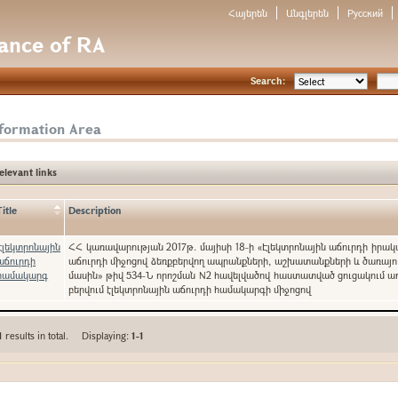
Հայերեն
Անգլերեն
Русский
nance of RA
Search:
nformation Area
elevant links
Title
Description
Էլեկտրոնային
ՀՀ կառավարության 2017թ. մայիսի 18-ի «Էլեկտրոնային աճուրդի իրա
աճուրդի
աճուրդի միջոցով ձեռքբերվող ապրանքների, աշխատանքների և ծառայո
համակարգ
մասին» թիվ 534-Ն որոշման N2 հավելվածով հաստատված ցուցակում ա
բերվում էլեկտրոնային աճուրդի համակարգի միջոցով
1
results in total. Displaying:
1-1