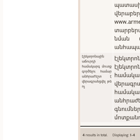
պատասխ
վերաբեր
www.arm
տարբեր
նման պ
անհապա
էլեկտրոնային
էլեկտրոն
աճուրդի
էլեկտ
համակարգ մուտք
գործելու համար
համակ
անհրաժեշտ է
վերագրանցվել թե
վերագրա
ոչ
համակա
անհրաժե
գնումն
մոտքանո
4
results in total. Displaying:
1-4