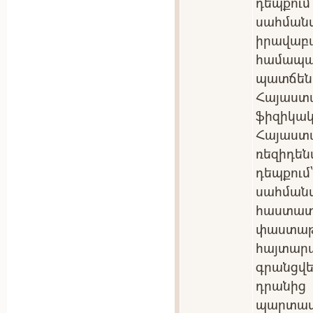
դեպքու
սահմա
իրավա
համա
պատճեն
Հայաստ
ֆիզիկակ
Հայաս
ռեզիդե
դեպքու
սահման
հաստ
փաստ
հայտա
գրանցվե
դրանից
պարտ