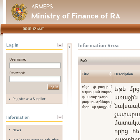
ARMEPS
Ministry of Finance of RA
00:51:42 AMT
Information Area
Log in
Username:
FAQ
Password:
Title
Description
Ինչու չի բացվում
Եթե մրց
ուղարկված հայտի
առաջին 
փաստաթղթերը
Register as a Supplier
չափաբաժիններով
նախապե
մրցույթի դեպքում
չափաբ
Information
մատակա
որից հե
News
դաշտ
Public procurement legislation