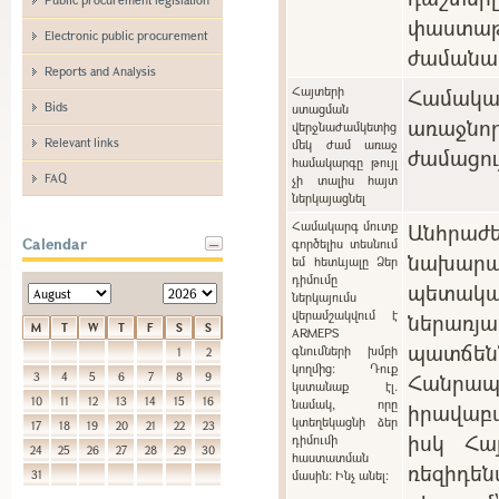
փաստաթ
Electronic public procurement
ժամանա
Reports and Analysis
Հայտերի
Համակ
Bids
ստացման
առաջնո
վերջնաժամկետից
Relevant links
մեկ ժամ առաջ
ժամացու
համակարգը թույլ
FAQ
չի տալիս հայտ
ներկայացնել
Համակարգ մուտք
Անհրա
Calendar
գործելիս տեսնում
նախարա
եմ հետևյալը Ձեր
դիմումը
պետակ
ներկայումս
վերամշակվում է
ներառ
M
T
W
T
F
S
S
ARMEPS
պատճ
գնումների խմբի
1
2
կողմից: Դուք
Հանր
3
4
5
6
7
8
9
կստանաք էլ.
10
11
12
13
14
15
16
նամակ, որը
իրավաբ
կտեղեկացնի ձեր
17
18
19
20
21
22
23
իսկ Հա
դիմումի
24
25
26
27
28
29
30
հաստատման
ռեզիդե
31
մասին: Ինչ անել: