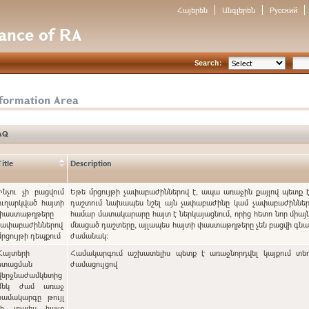
Հայերեն
Անգլերեն
Русский
nance of RA
Search:
nformation Area
AQ
Title
Description
Ինչու չի բացվում
Եթե մրցույթի չափաբաժիններով է, ապա առաջին քայլով պետք 
ուղարկված հայտի
դաշտում նախապես նշել այն չափաբաժինը կամ չափաբաժինները
փաստաթղթերը
համար մատակարարը հայտ է ներկայացնում, որից հետո նոր միայն
չափաբաժիններով
մնացած դաշտերը, այլապես հայտի փաստաթղթերը չեն բացվի գ
մրցույթի դեպքում
ժամանակ:
Հայտերի
Համակարգում աշխատելիս պետք է առաջնորդվել կայքում տե
ստացման
ժամացույցով
վերջնաժամկետից
մեկ ժամ առաջ
համակարգը թույլ
չի տալիս հայտ