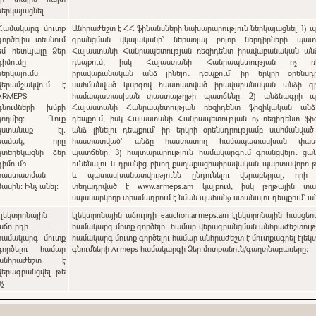
ներկայացնել
Համակարգ մուտք
Անհրաժեշտ է ՀՀ ֆինանսների նախարարություն ներկայացնել՝ 1) պետական
գործելիս տեսնում
գրանցման վկայականի՝ ներառյալ բոլոր ներդիրների պատճ
եմ հետևյալը Ձեր
Հայաստանի Հանրապետության ռեզիդենտ իրավաբանական անձ 
դիմումը
դեպքում, իսկ Հայաստանի Հանրապետության ոչ ռե
ներկայումս
իրավաբանական անձ լինելու դեպքում` իր երկրի օրենսդր
վերամշակվում է
սահմանված կարգով հաստատված իրավաբանական անձի գ
ARMEPS
համապատասխան փաստաթղթի պատճենը. 2) անձնագրի պա
գնումների խմբի
Հայաստանի Հանրապետության ռեզիդենտ ֆիզիկական անձ 
կողմից: Դուք
դեպքում, իսկ Հայաստանի Հանրապետության ոչ ռեզիդենտ ֆի
կստանաք էլ.
անձ լինելու դեպքում` իր երկրի օրենսդրությամբ սահմանվա
նամակ, որը
հաստատված՝ անձը հաստատող համապատասխան փաս
կտեղեկացնի ձեր
պատճենը. 3) հայտարարություն համակարգում գրանցվելու ցանկություն
դիմումի
ունենալու և դրանից բխող քաղաքացիաիրավական պարտավորութ
հաստատման
և պատասխանատվությունն ընդունելու վերաբերյալ, որի
մասին: Ինչ անել:
տեղադրված է www.armeps.am կայքում, իսկ թղթային տա
սպասարկողը տրամադրում է նման պահանջ ստանալու դեպքում՝ 
էլեկտրոնային
էլեկտրոնային աճուրդի eauction.armeps.am էլեկտրոնային հասցեո
աճուրդի
համակարգ մոտք գործելու համար վերագրանցման անհրաժեշտությ
համակարգ մուտք
համակարգ մուտք գործելու համար անհրաժեշտ է մուտքագրել էլեկ
գործելու համար
գնումների Armeps համակարգի Ձեր մոտքանուն/գաղտնաբառերը:
անհրաժեշտ է
վերագրանցվել թե
ոչ