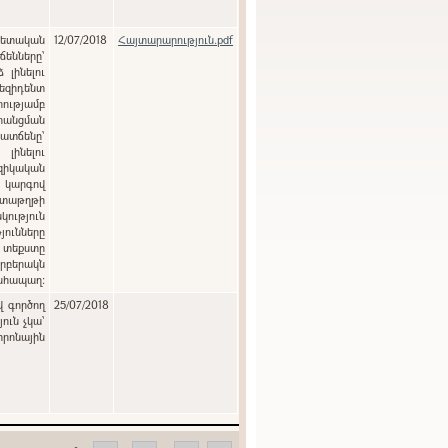
12/07/2018
Հայտարարություն.pdf
ենները`
լինելու
զիդենտ
ությամբ
րանցման
տճենը`
լինելու
զիկական
ծ կարգով
տաթղթի
յունները
 տեքստը
րբերակն
անհապաղ:
վ գործող
25/07/2018
ուն չկա՝
տրոնային