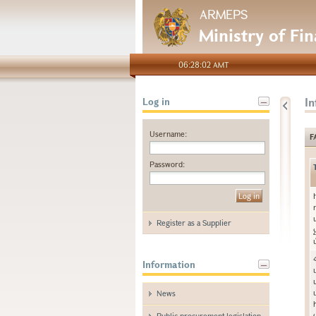
ARMEPS
Ministry of Fi
06:28:02 AMT
I
Log in
Username:
F
Password:
Register as a Supplier
Information
News
Public procurement legislation