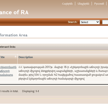
Հայերեն
Անգլերեն
Русский
nance of RA
Search:
nformation Area
elevant links
Title
Description
Էլեկտրոնային
ՀՀ կառավարության 2017թ. մայիսի 18-ի «Էլեկտրոնային աճուրդի իրա
աճուրդի
աճուրդի միջոցով ձեռքբերվող ապրանքների, աշխատանքների և ծառայո
համակարգ
մասին» թիվ 534-Ն որոշման N2 հավելվածով հաստատված ցուցակում ա
բերվում էլեկտրոնային աճուրդի համակարգի միջոցով
1
results in total. Displaying:
1-1