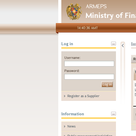
ARMEPS
Ministry of Fi
14:40:36 AMT
I
Log in
Username:
R
Password:
Register as a Supplier
Information
News
Public procurement legislation