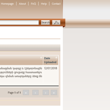
Homepage
About
FAQ
Help
Contact
Date
Uploaded
կանացման կարգը և էլեկտրոնային
12/07/2018
ւթյունների ցուցակը հաստատելու
ռկա գնման առարկաները ձեռք են
Page
1
of
1
«
‹
›
»