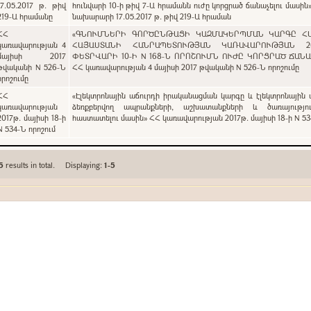
17.05.2017 թ. թիվ
հունվարի 10-ի թիվ 7-Ա հրամանն ուժը կորցրած ճանաչելու մասին
219-Ա հրամանը
նախարարի 17.05.2017 թ. թիվ 219-Ա հրաման
ՀՀ
«ԳՆՈՒՄՆԵՐԻ ԳՈՐԾԸՆԹԱՑԻ ԿԱԶՄԱԿԵՐՊՄԱՆ ԿԱՐԳԸ Հ
կառավարության 4
ՀԱՅԱՍՏԱՆԻ ՀԱՆՐԱՊԵՏՈՒԹՅԱՆ ԿԱՌԱՎԱՐՈՒԹՅԱՆ 2
մայիսի 2017
ՓԵՏՐՎԱՐԻ 10-Ի N 168-Ն ՈՐՈՇՈՒՄՆ ՈՒԺԸ ԿՈՐՑՐԱԾ ՃԱՆ
թվականի N 526-Ն
ՀՀ կառավարության 4 մայիսի 2017 թվականի N 526-Ն որոշումը
որոշումը
ՀՀ
«Էլեկտրոնային աճուրդի իրականացման կարգը և էլեկտրոնային 
կառավարության
ձեռքբերվող ապրանքների, աշխատանքների և ծառայությու
2017թ. մայիսի 18-ի
հաստատելու մասին» ՀՀ կառավարության 2017թ. մայիսի 18-ի N 53
N 534-Ն որոշում
5
results in total. Displaying:
1-5