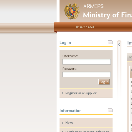
ARMEPS
Ministry of Fi
11:34:57 AMT
I
Log in
Username:
P
Password:
Register as a Supplier
Information
News
Public procurement legislation