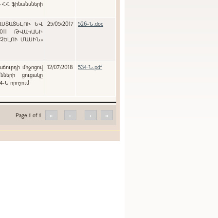
» ՀՀ ֆինանսների
ԱՍՏԱՏԵԼՈՒ ԵՎ
25/05/2017
526-Ն.doc
011 ԹՎԱԿԱՆԻ
ԱՉԵԼՈՒ ՄԱՍԻՆ»
աճուրդի միջոցով
12/07/2018
534-Ն.pdf
նների ցուցակը
4-Ն որոշում
Page
1
of
1
«
‹
›
»