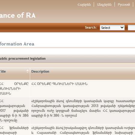
Հայերեն
Անգլերեն
Русский
nance of RA
Search:
nformation Area
ublic procurement legislation
Title
Description
ՀՀ ՕՐԵՆՔԸ
ՀՀ ՕՐԵՆՔԸ ԳՆՈՒՄՆԵՐԻ ՄԱՍԻՆ
ԳՆՈՒՄՆԵՐԻ
ՄԱՍԻՆ
ՀՀ
«Էլեկտրոնային ձևով գնումների կատարման կարգը հաստատել
կառավարության
Հանրապետության կառավարության 2013 թվականի դեկտեմբեր
2017 թվականի
որոշումն ուժը կորցրած ճանաչելու մասին» ՀՀ կառավարությա
ապրիլի 6-ի N 386
ապրիլի 6-ի N 386 -Ն որոշում
-Ն որոշումը
ՀՀ ֆինանսների
«Էլեկտրոնային ձևով իրականացվող գնումների կատարման ուղեցո
նախարարի
և Հայաստանի Հանրապետության ֆինանսների նախարարի