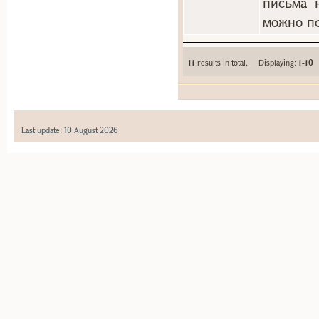
письма 
можно по
11
results in total. Displaying:
1-10
Last update: 10 August 2026