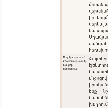
մոռան
վերակա
իր կող
ներկ
նախարա
Ադամյան
զանգ
հեռախո
Տեղեկատվություն
Հայտնո
info@armeps.am էլ.
էլեկտ
հասցեի
վերաբերյալ
նախատ
միջոցո
իրական
ենք ն
նամակնե
խնդրու