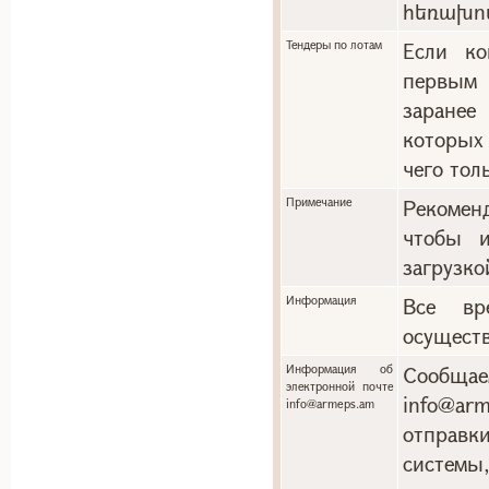
հեռախո
Тендеры по лотам
Если ко
первым 
заранее
которых
чего тол
Примечание
Рекоменд
чтобы и
загрузко
Информация
Все вр
осуществ
Информация об
Сообща
электронной почте
info@a
info@armeps.am
отправ
системы