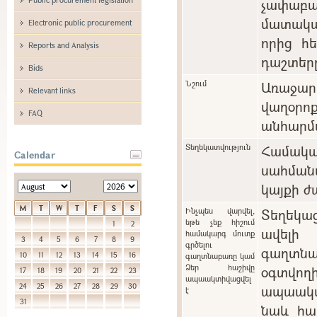
չափաբ
մատակա
Electronic public procurement
որից հ
Reports and Analysis
դաշտեր
Bids
Նշում
Առաջարկ
Relevant links
վաղօ
FAQ
անհարմա
Տեղեկատվություն
Համա
Calendar
սահման
կայքի ժ
M
T
W
T
F
S
S
Ինչպես վարվել,
Տեղեկա
եթե չեք հիշում
1
2
ավելի
համակարգ մուտք
3
4
5
6
7
8
9
գրծելու
գաղտնա
10
11
12
13
14
15
16
գաղտնաբառը կամ
Ձեր հաշիվը
օգտվո
17
18
19
20
21
22
23
ապաակտիվացվել
24
25
26
27
28
29
30
ապաակտի
է
31
նաև հա