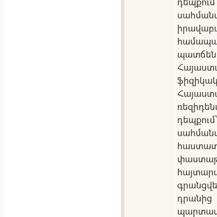
դեպքու
սահմա
իրավա
համա
պատճեն
Հայաստ
ֆիզիկակ
Հայաս
ռեզիդե
դեպքու
սահման
հաստ
փաստ
հայտա
գրանցվե
դրանից
պարտ