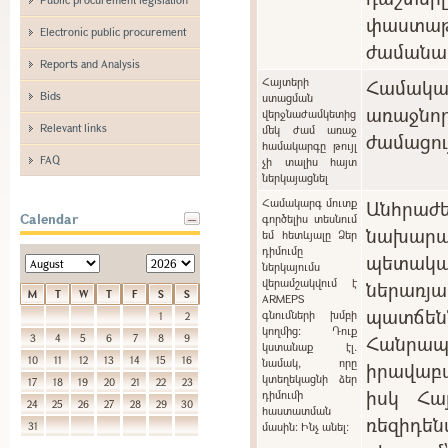
փաստաթ
Electronic public procurement
ժամանա
Reports and Analysis
Հայտերի
Համակ
Bids
ստացման
առաջնո
վերջնաժամկետից
Relevant links
մեկ ժամ առաջ
ժամացու
համակարգը թույլ
FAQ
չի տալիս հայտ
ներկայացնել
Համակարգ մուտք
Անհրա
Calendar
գործելիս տեսնում
նախարա
եմ հետևյալը Ձեր
դիմումը
պետակ
ներկայումս
վերամշակվում է
ներառ
M
T
W
T
F
S
S
ARMEPS
պատճ
գնումների խմբի
1
2
կողմից: Դուք
Հանր
3
4
5
6
7
8
9
կստանաք էլ.
10
11
12
13
14
15
16
նամակ, որը
իրավաբ
կտեղեկացնի ձեր
17
18
19
20
21
22
23
իսկ Հա
դիմումի
24
25
26
27
28
29
30
հաստատման
ռեզիդե
31
մասին: Ինչ անել: