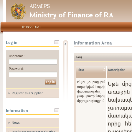
ARMEPS
Ministry of Finance of RA
11:38:29 AMT
Information Area
Log in
Username:
FAQ
Password:
Title
Description
Ինչու չի բացվում
Եթե մրց
ուղարկված հայտի
առաջին 
փաստաթղթերը
Register as a Supplier
չափաբաժիններով
նախապե
մրցույթի դեպքում
չափաբ
Information
մատակա
որից հե
News
դաշտ
Public procurement legislation