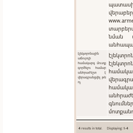
պատասխ
վերաբեր
www.arm
տարբեր
նման պ
անհապա
էլեկտրոնային
էլեկտրոն
աճուրդի
էլեկտ
համակարգ մուտք
գործելու համար
համակ
անհրաժեշտ է
վերագրանցվել թե
վերագրա
ոչ
համակա
անհրաժե
գնումն
մոտքանո
4
results in total. Displaying:
1-4