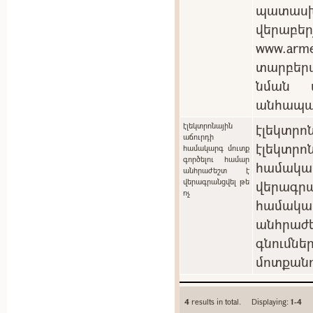
պատասխ
վերաբեր
www.arm
տարբեր
նման պ
անհապա
էլեկտրոնային
էլեկտրոն
աճուրդի
էլեկտ
համակարգ մուտք
գործելու համար
համակ
անհրաժեշտ է
վերագրանցվել թե
վերագրա
ոչ
համակա
անհրաժե
գնումն
մոտքանո
4
results in total. Displaying:
1-4