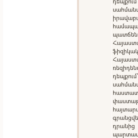
դեպքու
սահմա
իրավա
համա
պատճեն
Հայաստ
ֆիզիկակ
Հայաս
ռեզիդե
դեպքու
սահման
հաստ
փաստ
հայտա
գրանցվե
դրանից
պարտ