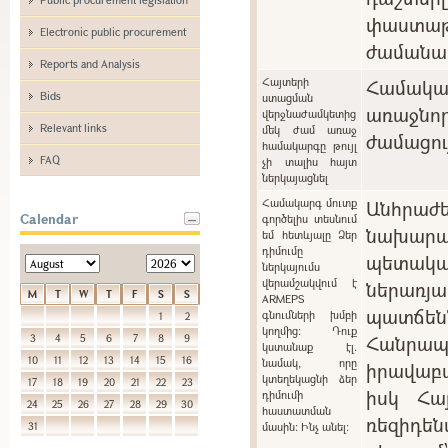
փաստաթ
Electronic public procurement
ժամանա
Reports and Analysis
Հայտերի
Համակ
Bids
ստացման
առաջնո
վերջնաժամկետից
Relevant links
մեկ ժամ առաջ
ժամացու
համակարգը թույլ
FAQ
չի տալիս հայտ
ներկայացնել
Համակարգ մուտք
Անհրա
Calendar
գործելիս տեսնում
նախարա
եմ հետևյալը Ձեր
դիմումը
պետակ
ներկայումս
վերամշակվում է
ներառ
M
T
W
T
F
S
S
ARMEPS
պատճ
գնումների խմբի
1
2
կողմից: Դուք
Հանր
3
4
5
6
7
8
9
կստանաք էլ.
10
11
12
13
14
15
16
նամակ, որը
իրավաբ
կտեղեկացնի ձեր
17
18
19
20
21
22
23
իսկ Հա
դիմումի
24
25
26
27
28
29
30
հաստատման
ռեզիդե
31
մասին: Ինչ անել: