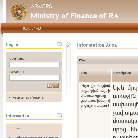
ARMEPS
Ministry of Finance of RA
10:16:57 AMT
Information Area
Log in
Username:
FAQ
Password:
Title
Description
Ինչու չի բացվում
Եթե մրց
ուղարկված հայտի
առաջին 
փաստաթղթերը
Register as a Supplier
չափաբաժիններով
նախապե
մրցույթի դեպքում
չափաբ
Information
մատակա
որից հե
News
դաշտ
Public procurement legislation