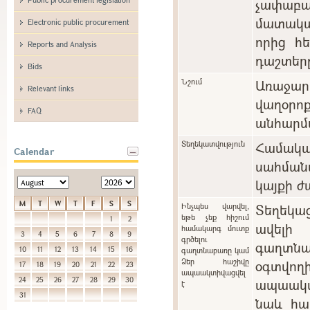
չափաբ
մատակա
Electronic public procurement
որից հ
Reports and Analysis
դաշտեր
Bids
Նշում
Առաջարկ
Relevant links
վաղօ
FAQ
անհարմա
Տեղեկատվություն
Համա
Calendar
սահման
կայքի ժ
M
T
W
T
F
S
S
Ինչպես վարվել,
Տեղեկա
եթե չեք հիշում
1
2
ավելի
համակարգ մուտք
3
4
5
6
7
8
9
գրծելու
գաղտնա
10
11
12
13
14
15
16
գաղտնաբառը կամ
Ձեր հաշիվը
օգտվո
17
18
19
20
21
22
23
ապաակտիվացվել
24
25
26
27
28
29
30
ապաակտի
է
31
նաև հա