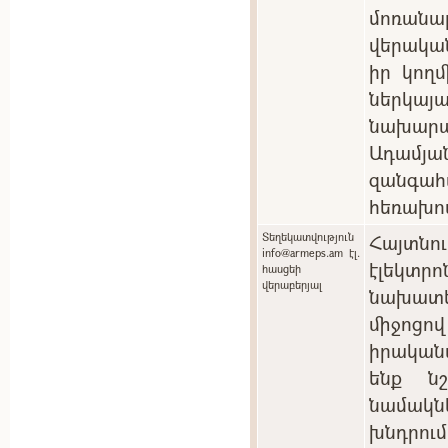
մոռան
վերակա
իր կող
ներկ
նախարա
Ադամյան
զանգ
հեռախո
Տեղեկատվություն
Հայտնո
info@armeps.am էլ.
էլեկտ
հասցեի
վերաբերյալ
նախատ
միջոցո
իրական
ենք ն
նամակնե
խնդրու