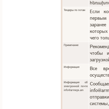
հեռախո
Тендеры по лотам
Если ко
первым 
заранее
которых
чего тол
Примечание
Рекоменд
чтобы и
загрузко
Информация
Все вр
осуществ
Информация об
Сообща
электронной почте
info@a
info@armeps.am
отправ
системы