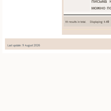
письма 
можно по
11
results in total. Displaying:
1-10
Last update: 9 August 2026