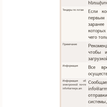
հեռախո
Тендеры по лотам
Если ко
первым 
заранее
которых
чего тол
Примечание
Рекоменд
чтобы и
загрузко
Информация
Все вр
осуществ
Информация об
Сообща
электронной почте
info@a
info@armeps.am
отправ
системы