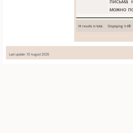
письма 
можно по
11
results in total. Displaying:
1-10
Last update: 10 August 2026