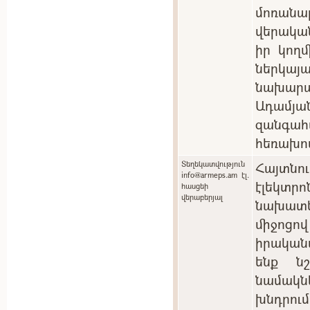
մոռան
վերակա
իր կող
ներկ
նախարա
Ադամյան
զանգ
հեռախո
Տեղեկատվություն
Հայտնո
info@armeps.am էլ.
էլեկտ
հասցեի
վերաբերյալ
նախատ
միջոցո
իրական
ենք ն
նամակնե
խնդրու