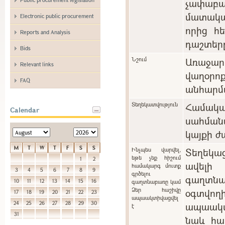
չափաբ
մատակա
Electronic public procurement
որից հ
Reports and Analysis
դաշտեր
Bids
Նշում
Առաջարկ
Relevant links
վաղօ
FAQ
անհարմա
Տեղեկատվություն
Համա
Calendar
սահման
կայքի ժ
M
T
W
T
F
S
S
Ինչպես վարվել,
Տեղեկա
եթե չեք հիշում
1
2
ավելի
համակարգ մուտք
3
4
5
6
7
8
9
գրծելու
գաղտնա
10
11
12
13
14
15
16
գաղտնաբառը կամ
Ձեր հաշիվը
օգտվո
17
18
19
20
21
22
23
ապաակտիվացվել
24
25
26
27
28
29
30
ապաակտի
է
31
նաև հա