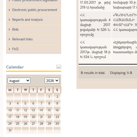
17.05.2017 թ. թիվ
հունվարի 10-ի
219-Ա հրամանը
նախարարի 17.0
Electronic public procurement
ՀՀ
«ԳՆՈՒՄՆԵՐ
Reports and Analysis
կառավարության 4
ՀԱՅԱՍՏԱՆԻ
մայիսի 2017
ՓԵՏՐՎԱՐԻ 1
Bids
թվականի N 526-Ն
ՀՀ կառավարութ
որոշումը
Relevant links
ՀՀ
«Էլեկտրոնայի
կառավարության
ձեռքբերվող 
FAQ
2017թ. մայիսի 18-ի
հաստատելու մա
N 534-Ն որոշում
Calendar
5
results in total. Displaying:
1-5
M
T
W
T
F
S
S
1
2
3
4
5
6
7
8
9
10
11
12
13
14
15
16
17
18
19
20
21
22
23
24
25
26
27
28
29
30
31