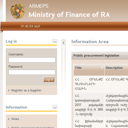
ARMEPS
Ministry of Finance of RA
01:46:04 AMT
Information Area
Log in
Username:
Public procurement legislation
Password:
Title
Description
ՀՀ ՕՐԵՆՔԸ
ՀՀ ՕՐԵՆՔԸ 
ԳՆՈՒՄՆԵՐԻ
ՄԱՍԻՆ
Register as a Supplier
ՀՀ
«Էլեկտրոնայ
կառավարության
Հանրապետութ
2017 թվականի
որոշումն ուժ
Information
ապրիլի 6-ի N 386
ապրիլի 6-ի N 
-Ն որոշումը
News
ՀՀ ֆինանսների
«Էլեկտրոնայի
նախարարի
և Հայաստան
Public procurement legislation