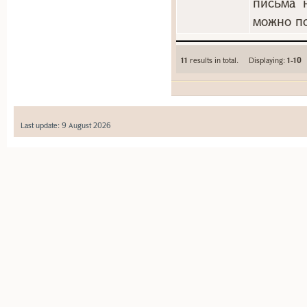
письма 
можно по
11
results in total. Displaying:
1-10
Last update: 9 August 2026