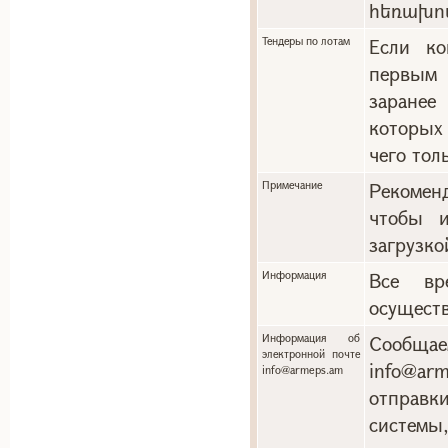
հեռախո
Тендеры по лотам
Если ко
первым 
заранее
которых
чего тол
Примечание
Рекоменд
чтобы и
загрузко
Информация
Все вр
осуществ
Информация об
Сообща
электронной почте
info@a
info@armeps.am
отправ
системы