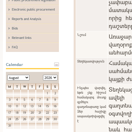
չափաբ
մատակա
Electronic public procurement
որից հ
Reports and Analysis
դաշտեր
Bids
Նշում
Առաջարկ
Relevant links
վաղօ
FAQ
անհարմա
Տեղեկատվություն
Համա
Calendar
սահման
կայքի ժ
M
T
W
T
F
S
S
Ինչպես վարվել,
Տեղեկա
եթե չեք հիշում
1
2
ավելի
համակարգ մուտք
3
4
5
6
7
8
9
գրծելու
գաղտնա
10
11
12
13
14
15
16
գաղտնաբառը կամ
Ձեր հաշիվը
օգտվո
17
18
19
20
21
22
23
ապաակտիվացվել
24
25
26
27
28
29
30
ապաակտի
է
31
նաև հա