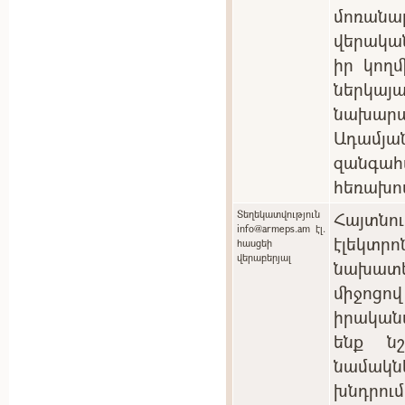
մոռան
վերակա
իր կող
ներկ
նախարա
Ադամյան
զանգ
հեռախո
Տեղեկատվություն
Հայտնո
info@armeps.am էլ.
էլեկտ
հասցեի
վերաբերյալ
նախատ
միջոցո
իրական
ենք ն
նամակնե
խնդրու