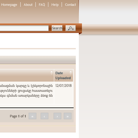
Homepage
About
FAQ
Help
Contact
Date
Uploaded
կանացման կարգը և էլեկտրոնային
12/07/2018
ւթյունների ցուցակը հաստատելու
ռկա գնման առարկաները ձեռք են
Page
1
of
1
«
‹
›
»