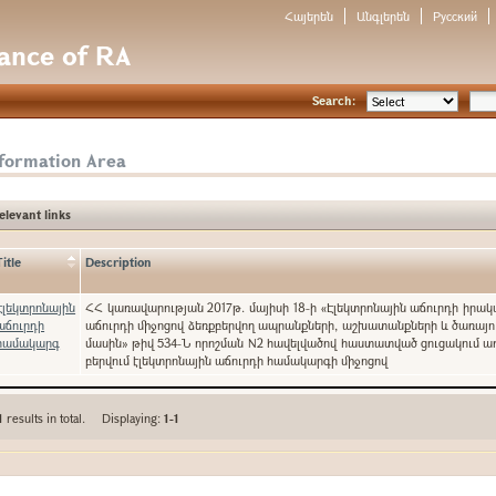
Հայերեն
Անգլերեն
Русский
nance of RA
Search:
nformation Area
elevant links
Title
Description
Էլեկտրոնային
ՀՀ կառավարության 2017թ. մայիսի 18-ի «Էլեկտրոնային աճուրդի իրա
աճուրդի
աճուրդի միջոցով ձեռքբերվող ապրանքների, աշխատանքների և ծառայո
համակարգ
մասին» թիվ 534-Ն որոշման N2 հավելվածով հաստատված ցուցակում ա
բերվում էլեկտրոնային աճուրդի համակարգի միջոցով
1
results in total. Displaying:
1-1