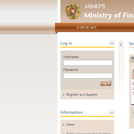
ARMEPS
Ministry of Fi
21:08:36 AMT
I
Log in
Username:
R
Password:
Register as a Supplier
Information
News
Public procurement legislation