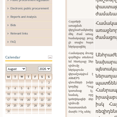
փաստաթ
Electronic public procurement
ժամանա
Reports and Analysis
Հայտերի
Համակ
Bids
ստացման
առաջնո
վերջնաժամկետից
Relevant links
մեկ ժամ առաջ
ժամացու
համակարգը թույլ
FAQ
չի տալիս հայտ
ներկայացնել
Համակարգ մուտք
Անհրա
Calendar
գործելիս տեսնում
նախարա
եմ հետևյալը Ձեր
դիմումը
պետակ
ներկայումս
վերամշակվում է
ներառ
M
T
W
T
F
S
S
ARMEPS
պատճ
գնումների խմբի
1
2
կողմից: Դուք
Հանր
3
4
5
6
7
8
9
կստանաք էլ.
10
11
12
13
14
15
16
նամակ, որը
իրավաբ
կտեղեկացնի ձեր
17
18
19
20
21
22
23
իսկ Հա
դիմումի
24
25
26
27
28
29
30
հաստատման
ռեզիդե
31
մասին: Ինչ անել: