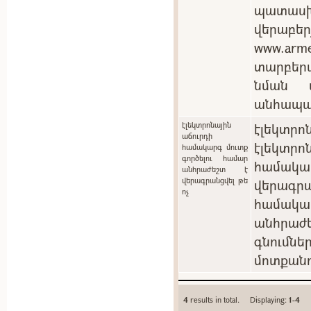
պատասխ
վերաբեր
www.arm
տարբեր
նման պ
անհապա
էլեկտրոնային
էլեկտրոն
աճուրդի
էլեկտ
համակարգ մուտք
գործելու համար
համակ
անհրաժեշտ է
վերագրանցվել թե
վերագրա
ոչ
համակա
անհրաժե
գնումն
մոտքանո
4
results in total. Displaying:
1-4