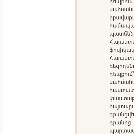
դեպքու
սահմա
իրավա
համա
պատճեն
Հայաստ
ֆիզիկակ
Հայաս
ռեզիդե
դեպքու
սահման
հաստ
փաստ
հայտա
գրանցվե
դրանից
պարտ