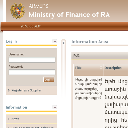
ARMEPS
Ministry of Finance of RA
20:52:08 AMT
Information Area
Log in
Username:
FAQ
Password:
Title
Description
Ինչու չի բացվում
Եթե մրց
ուղարկված հայտի
առաջին 
փաստաթղթերը
Register as a Supplier
չափաբաժիններով
նախապե
մրցույթի դեպքում
չափաբ
Information
մատակա
որից հե
News
դաշտ
Public procurement legislation