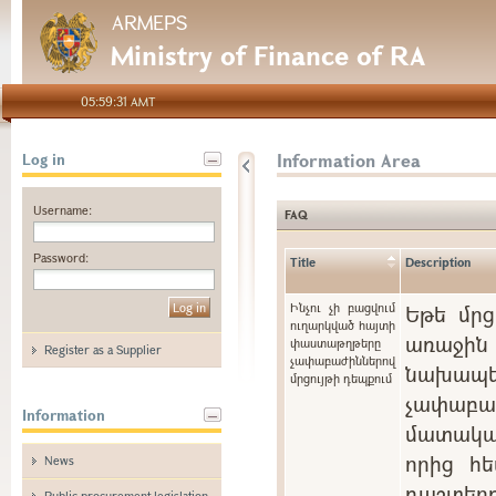
ARMEPS
Ministry of Finance of RA
05:59:31 AMT
Information Area
Log in
Username:
FAQ
Password:
Title
Description
Ինչու չի բացվում
Եթե մրց
ուղարկված հայտի
առաջին 
փաստաթղթերը
Register as a Supplier
չափաբաժիններով
նախապե
մրցույթի դեպքում
չափաբ
Information
մատակա
որից հե
News
դաշտ
Public procurement legislation