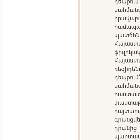
դեպքու
սահմա
իրավա
համա
պատճեն
Հայաստ
ֆիզիկակ
Հայաս
ռեզիդե
դեպքու
սահման
հաստ
փաստ
հայտա
գրանցվե
դրանից
պարտ