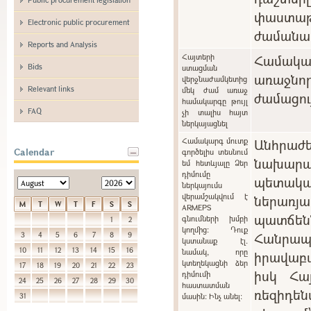
փաստաթ
Electronic public procurement
ժամանա
Reports and Analysis
Հայտերի
Համակ
Bids
ստացման
առաջնո
վերջնաժամկետից
Relevant links
մեկ ժամ առաջ
ժամացու
համակարգը թույլ
FAQ
չի տալիս հայտ
ներկայացնել
Համակարգ մուտք
Անհրա
Calendar
գործելիս տեսնում
նախարա
եմ հետևյալը Ձեր
դիմումը
պետակ
ներկայումս
վերամշակվում է
ներառ
M
T
W
T
F
S
S
ARMEPS
պատճ
գնումների խմբի
1
2
կողմից: Դուք
Հանր
3
4
5
6
7
8
9
կստանաք էլ.
10
11
12
13
14
15
16
նամակ, որը
իրավաբ
կտեղեկացնի ձեր
17
18
19
20
21
22
23
իսկ Հա
դիմումի
24
25
26
27
28
29
30
հաստատման
ռեզիդե
31
մասին: Ինչ անել: