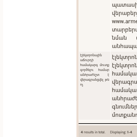
պատասխ
վերաբեր
www.arm
տարբեր
նման պ
անհապա
էլեկտրոնային
էլեկտրոն
աճուրդի
էլեկտ
համակարգ մուտք
գործելու համար
համակ
անհրաժեշտ է
վերագրանցվել թե
վերագրա
ոչ
համակա
անհրաժե
գնումն
մոտքանո
4
results in total. Displaying:
1-4