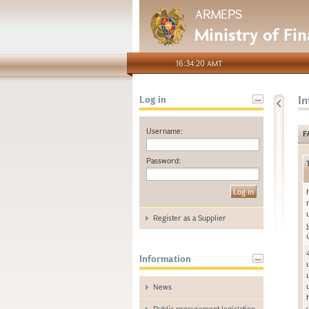
ARMEPS
Ministry of Fi
16:34:20 AMT
I
Log in
Username:
F
Password:
Register as a Supplier
Information
News
Public procurement legislation