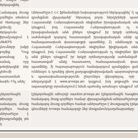
ներկայացնել
Համակարգ մուտք
Անհրաժեշտ է ՀՀ ֆինանսների նախարարություն ներկայացնել՝ 1) պետական
գործելիս տեսնում
գրանցման վկայականի՝ ներառյալ բոլոր ներդիրների պատճ
եմ հետևյալը Ձեր
Հայաստանի Հանրապետության ռեզիդենտ իրավաբանական անձ 
դիմումը
դեպքում, իսկ Հայաստանի Հանրապետության ոչ ռե
ներկայումս
իրավաբանական անձ լինելու դեպքում` իր երկրի օրենսդր
վերամշակվում է
սահմանված կարգով հաստատված իրավաբանական անձի գ
ARMEPS
համապատասխան փաստաթղթի պատճենը. 2) անձնագրի պա
գնումների խմբի
Հայաստանի Հանրապետության ռեզիդենտ ֆիզիկական անձ 
կողմից: Դուք
դեպքում, իսկ Հայաստանի Հանրապետության ոչ ռեզիդենտ ֆի
կստանաք էլ.
անձ լինելու դեպքում` իր երկրի օրենսդրությամբ սահմանվա
նամակ, որը
հաստատված՝ անձը հաստատող համապատասխան փաս
կտեղեկացնի ձեր
պատճենը. 3) հայտարարություն համակարգում գրանցվելու ցանկություն
դիմումի
ունենալու և դրանից բխող քաղաքացիաիրավական պարտավորութ
հաստատման
և պատասխանատվությունն ընդունելու վերաբերյալ, որի
մասին: Ինչ անել:
տեղադրված է www.armeps.am կայքում, իսկ թղթային տա
սպասարկողը տրամադրում է նման պահանջ ստանալու դեպքում՝ 
էլեկտրոնային
էլեկտրոնային աճուրդի eauction.armeps.am էլեկտրոնային հասցեո
աճուրդի
համակարգ մոտք գործելու համար վերագրանցման անհրաժեշտությ
համակարգ մուտք
համակարգ մուտք գործելու համար անհրաժեշտ է մուտքագրել էլեկ
գործելու համար
գնումների Armeps համակարգի Ձեր մոտքանուն/գաղտնաբառերը:
անհրաժեշտ է
վերագրանցվել թե
ոչ