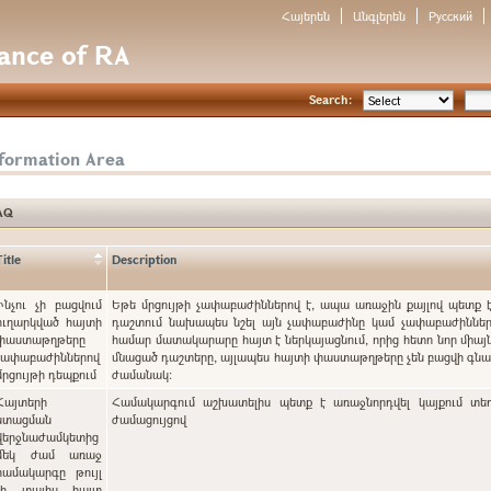
Հայերեն
Անգլերեն
Русский
nance of RA
Search:
nformation Area
AQ
Title
Description
Ինչու չի բացվում
Եթե մրցույթի չափաբաժիններով է, ապա առաջին քայլով պետք 
ուղարկված հայտի
դաշտում նախապես նշել այն չափաբաժինը կամ չափաբաժինները
փաստաթղթերը
համար մատակարարը հայտ է ներկայացնում, որից հետո նոր միայն
չափաբաժիններով
մնացած դաշտերը, այլապես հայտի փաստաթղթերը չեն բացվի գ
մրցույթի դեպքում
ժամանակ:
Հայտերի
Համակարգում աշխատելիս պետք է առաջնորդվել կայքում տե
ստացման
ժամացույցով
վերջնաժամկետից
մեկ ժամ առաջ
համակարգը թույլ
չի տալիս հայտ