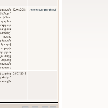
12/07/2018
Հայտարարություն.pdf
ենները`
լինելու
զիդենտ
ությամբ
րանցման
տճենը`
լինելու
զիկական
ծ կարգով
տաթղթի
յունները
 տեքստը
րբերակն
անհապաղ:
վ գործող
25/07/2018
ուն չկա՝
տրոնային