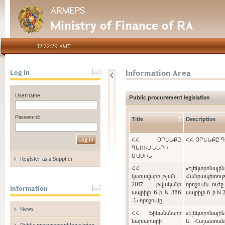
ARMEPS
Ministry of Finance of RA
12:22:29 AMT
Information Area
Log in
Username:
Public procurement legislation
Password:
Title
Description
ՀՀ ՕՐԵՆՔԸ
ՀՀ ՕՐԵՆՔԸ 
ԳՆՈՒՄՆԵՐԻ
ՄԱՍԻՆ
Register as a Supplier
ՀՀ
«Էլեկտրոնայ
կառավարության
Հանրապետութ
2017 թվականի
որոշումն ուժ
Information
ապրիլի 6-ի N 386
ապրիլի 6-ի N 
-Ն որոշումը
News
ՀՀ ֆինանսների
«Էլեկտրոնայի
նախարարի
և Հայաստան
Public procurement legislation