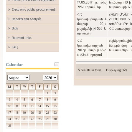
17.05.2017 թ. թիվ
հունվարի 10-ի
219-Ա հրամանը
նախարարի 17.0
Electronic public procurement
ՀՀ
«ԳՆՈՒՄՆԵՐ
Reports and Analysis
կառավարության 4
ՀԱՅԱՍՏԱՆԻ
մայիսի 2017
ՓԵՏՐՎԱՐԻ 1
Bids
թվականի N 526-Ն
ՀՀ կառավարութ
որոշումը
Relevant links
ՀՀ
«Էլեկտրոնայի
կառավարության
ձեռքբերվող 
FAQ
2017թ. մայիսի 18-ի
հաստատելու մա
N 534-Ն որոշում
Calendar
5
results in total. Displaying:
1-5
M
T
W
T
F
S
S
1
2
3
4
5
6
7
8
9
10
11
12
13
14
15
16
17
18
19
20
21
22
23
24
25
26
27
28
29
30
31