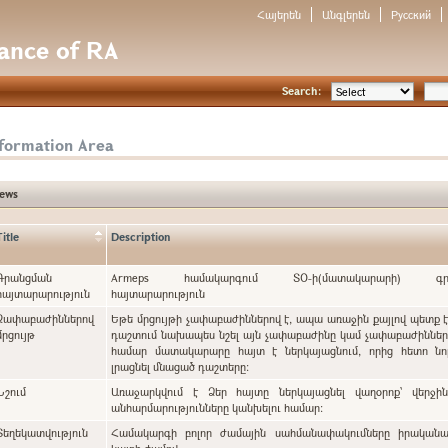
Հայերեն
Անգլերեն
Русский
nance of RA
Search:
nformation Area
ews
Title
Description
Գրանցման
Armeps համակարգում ՏՕ-ի(մատակարարի) գրա
հայտարարություն
հայտարարություն
Չափաբաժիններով
Եթե մրցույթի չափաբաժիններով է, ապա առաջին քայլով պետք 
մրցույթ
դաշտում նախապես նշել այն չափաբաժինը կամ չափաբաժինները, որոնց
համար մատակարարը հայտ է ներկայացնում, որից հետո նո
լրացնել մնացած դաշտերը:
Նշում
Առաջարկվում է Ձեր հայտը ներկայացնել վաղօրոք` վերջի
անհարմարությունները կանխելու համար:
Տեղեկատվություն
Համակարգի բոլոր ժամային սահմանափակումները իրականա