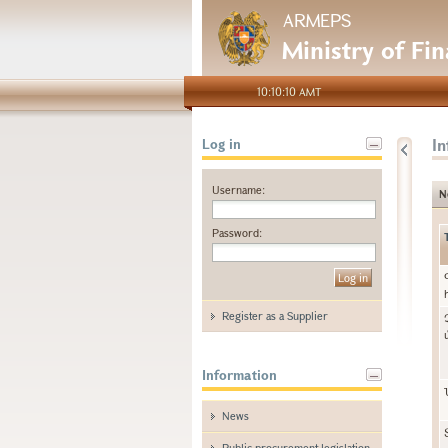
ARMEPS
Ministry of Fi
10:10:10 AMT
I
Log in
Username:
N
Password:
Register as a Supplier
Information
News
Public procurement legislation