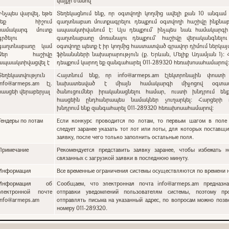
կայքի ժամով
Ինչպես վարվել, եթե
Տեղեկացնում ենք, որ օգտվողի կողմից ավելի քան 10 անգամ 
չեք հիշում
գաղտնաբառ մուտքագրելու դեպքում օգտվողի հաշիվը ինքնա
համակարգ մուտք
ապաակտիվանում է: Այս դեպքում` ինչպես նաև համակարգի
գրծելու
գաղտնաբառը մոռանալու դեպքում՝ հաշիվը վերականգնելո
գաղտնաբառը կամ
օգտվողը պետք է իր կողմից հաստատված գրավոր դիմում ներկա
Ձեր հաշիվը
ֆինանսների նախարարություն (ք. Երևան, Մելիք Ադամյան 1):
ապաակտիվացվել է
դեպքում կարող եք զանգահարել 011-289320 հեռախոսահամարով
Տեղեկատվություն
Հայտնում ենք, որ info@armeps.am էլեկտրոնային փոստի
info@armeps.am էլ.
նախատեսված է միայն համակարգի միջոցով օգտատ
հասցեի վերաբերյալ
ծանուցումներ իրականացնելու համար, ուստի խնդրում են
հասցեին ընդհանրապես նամակներ չուղարկել: Հարցերի 
խնդրում ենք զանգահարել 011-289320 հեռախոսահամարով:
Тендеры по лотам
Если конкурс проводится по лотам, то первым шагом в поле 
следует заранее указать тот лот или лоты, для которых поставщи
заявку, после чего только заполнить остальные поля.
Примечание
Рекомендуется представить заявку заранее, чтобы избежать н
связанных с загрузкой заявки в последнюю минуту.
Информация
Все временные ограничения системы осуществляются по времени н
Информация об
Сообщаем, что электронная почта info@armeps.am предназн
электронной почте
отправки уведомлений пользователям системы, поэтому пр
info@armeps.am
отправлять письма на указанный адрес, по вопросам можно позв
номеру 011-289320.