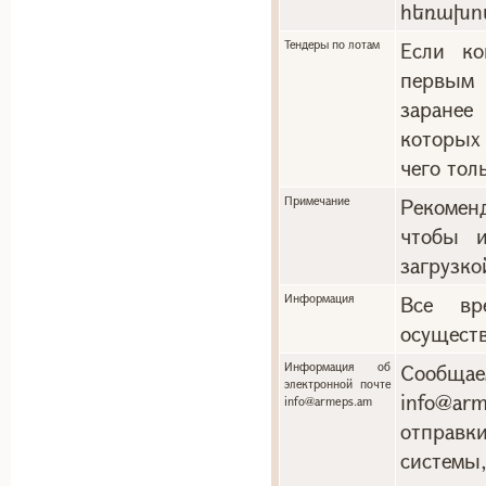
հեռախո
Тендеры по лотам
Если ко
первым 
заранее
которых
чего тол
Примечание
Рекоменд
чтобы и
загрузко
Информация
Все вр
осуществ
Информация об
Сообща
электронной почте
info@a
info@armeps.am
отправ
системы