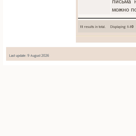
письма 
можно по
11
results in total. Displaying:
1-10
Last update: 9 August 2026