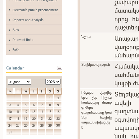
չափաբ
մատակա
Electronic public procurement
որից հ
Reports and Analysis
դաշտեր
Bids
Նշում
Առաջարկ
Relevant links
վաղօ
FAQ
անհարմա
Տեղեկատվություն
Համա
Calendar
սահման
կայքի ժ
M
T
W
T
F
S
S
Ինչպես վարվել,
Տեղեկա
եթե չեք հիշում
1
2
ավելի
համակարգ մուտք
3
4
5
6
7
8
9
գրծելու
գաղտնա
10
11
12
13
14
15
16
գաղտնաբառը կամ
Ձեր հաշիվը
օգտվո
17
18
19
20
21
22
23
ապաակտիվացվել
24
25
26
27
28
29
30
ապաակտի
է
31
նաև հա