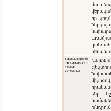
մոռան
վերակա
իր կող
ներկ
նախարա
Ադամյան
զանգ
հեռախո
Տեղեկատվություն
Հայտնո
info@armeps.am էլ.
էլեկտ
հասցեի
վերաբերյալ
նախատ
միջոցո
իրական
ենք ն
նամակնե
խնդրու