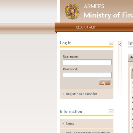
ARMEPS
Ministry of Fi
12:35:04 AMT
I
Log in
Username:
F
Password:
Register as a Supplier
Information
News
Public procurement legislation