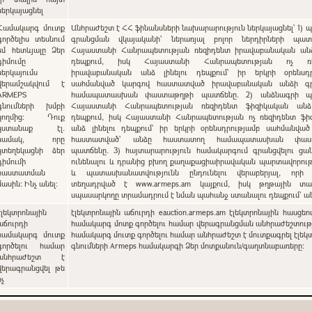
ներկայացնել
Համակարգ մուտք
Անհրաժեշտ է ՀՀ ֆինանսների նախարարություն ներկայացնել՝ 1) պետական
գործելիս տեսնում
գրանցման վկայականի՝ ներառյալ բոլոր ներդիրների պատճ
եմ հետևյալը Ձեր
Հայաստանի Հանրապետության ռեզիդենտ իրավաբանական անձ 
դիմումը
դեպքում, իսկ Հայաստանի Հանրապետության ոչ ռե
ներկայումս
իրավաբանական անձ լինելու դեպքում` իր երկրի օրենսդր
վերամշակվում է
սահմանված կարգով հաստատված իրավաբանական անձի գ
ARMEPS
համապատասխան փաստաթղթի պատճենը. 2) անձնագրի պա
գնումների խմբի
Հայաստանի Հանրապետության ռեզիդենտ ֆիզիկական անձ 
կողմից: Դուք
դեպքում, իսկ Հայաստանի Հանրապետության ոչ ռեզիդենտ ֆի
կստանաք էլ.
անձ լինելու դեպքում` իր երկրի օրենսդրությամբ սահմանվա
նամակ, որը
հաստատված՝ անձը հաստատող համապատասխան փաս
կտեղեկացնի ձեր
պատճենը. 3) հայտարարություն համակարգում գրանցվելու ցանկություն
դիմումի
ունենալու և դրանից բխող քաղաքացիաիրավական պարտավորութ
հաստատման
և պատասխանատվությունն ընդունելու վերաբերյալ, որի
մասին: Ինչ անել:
տեղադրված է www.armeps.am կայքում, իսկ թղթային տա
սպասարկողը տրամադրում է նման պահանջ ստանալու դեպքում՝ 
էլեկտրոնային
էլեկտրոնային աճուրդի eauction.armeps.am էլեկտրոնային հասցեո
աճուրդի
համակարգ մոտք գործելու համար վերագրանցման անհրաժեշտությ
համակարգ մուտք
համակարգ մուտք գործելու համար անհրաժեշտ է մուտքագրել էլեկ
գործելու համար
գնումների Armeps համակարգի Ձեր մոտքանուն/գաղտնաբառերը:
անհրաժեշտ է
վերագրանցվել թե
ոչ