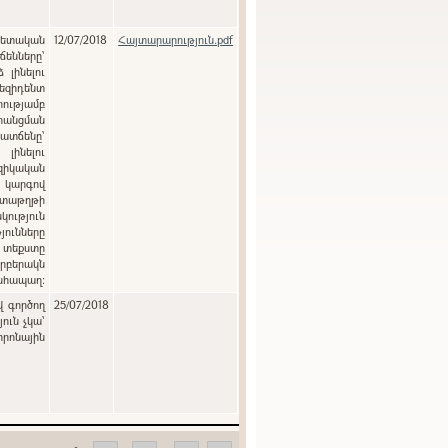
12/07/2018
Հայտարարություն.pdf
ենները`
լինելու
զիդենտ
ությամբ
րանցման
տճենը`
լինելու
զիկական
ծ կարգով
տաթղթի
յունները
 տեքստը
րբերակն
անհապաղ:
վ գործող
25/07/2018
ուն չկա՝
տրոնային