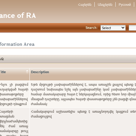
Հայերեն
Անգլերեն
Русский
nance of RA
Search:
nformation Area
AQ
Title
Description
Ինչու չի բացվում
Եթե մրցույթի չափաբաժիններով է, ապա առաջին քայլով պետք 
ուղարկված հայտի
դաշտում նախապես նշել այն չափաբաժինը կամ չափաբաժինները
փաստաթղթերը
համար մատակարարը հայտ է ներկայացնում, որից հետո նոր միայն
չափաբաժիններով
մնացած դաշտերը, այլապես հայտի փաստաթղթերը չեն բացվի գ
մրցույթի դեպքում
ժամանակ:
Հայտերի
Համակարգում աշխատելիս պետք է առաջնորդվել կայքում տե
ստացման
ժամացույցով
վերջնաժամկետից
մեկ ժամ առաջ
համակարգը թույլ
չի տալիս հայտ