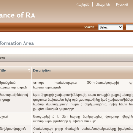
Հայերեն
Անգլերեն
Русский
nance of RA
Search:
nformation Area
ews
Title
Description
Գրանցման
Armeps համակարգում ՏՕ-ի(մատակարարի) գրա
հայտարարություն
հայտարարություն
Չափաբաժիններով
Եթե մրցույթի չափաբաժիններով է, ապա առաջին քայլով պետք 
մրցույթ
դաշտում նախապես նշել այն չափաբաժինը կամ չափաբաժինները, որոնց
համար մատակարարը հայտ է ներկայացնում, որից հետո նո
լրացնել մնացած դաշտերը:
Նշում
Առաջարկվում է Ձեր հայտը ներկայացնել վաղօրոք` վերջի
անհարմարությունները կանխելու համար:
Տեղեկատվություն
Համակարգի բոլոր ժամային սահմանափակումները իրականա