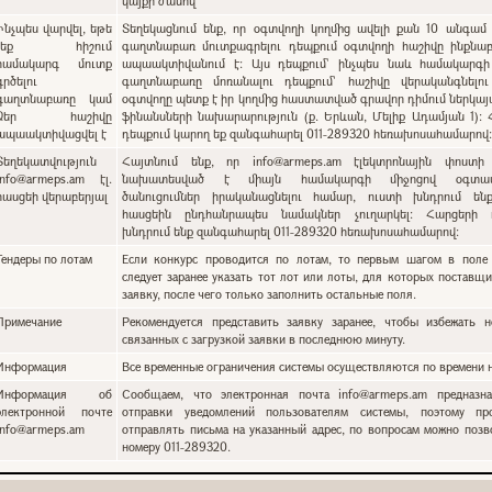
կայքի ժամով
Ինչպես վարվել, եթե
Տեղեկացնում ենք, որ օգտվողի կողմից ավելի քան 10 անգամ 
չեք հիշում
գաղտնաբառ մուտքագրելու դեպքում օգտվողի հաշիվը ինքնա
համակարգ մուտք
ապաակտիվանում է: Այս դեպքում` ինչպես նաև համակարգի
գրծելու
գաղտնաբառը մոռանալու դեպքում՝ հաշիվը վերականգնելո
գաղտնաբառը կամ
օգտվողը պետք է իր կողմից հաստատված գրավոր դիմում ներկա
Ձեր հաշիվը
ֆինանսների նախարարություն (ք. Երևան, Մելիք Ադամյան 1):
ապաակտիվացվել է
դեպքում կարող եք զանգահարել 011-289320 հեռախոսահամարով
Տեղեկատվություն
Հայտնում ենք, որ info@armeps.am էլեկտրոնային փոստի
info@armeps.am էլ.
նախատեսված է միայն համակարգի միջոցով օգտատ
հասցեի վերաբերյալ
ծանուցումներ իրականացնելու համար, ուստի խնդրում են
հասցեին ընդհանրապես նամակներ չուղարկել: Հարցերի 
խնդրում ենք զանգահարել 011-289320 հեռախոսահամարով:
Тендеры по лотам
Если конкурс проводится по лотам, то первым шагом в поле 
следует заранее указать тот лот или лоты, для которых поставщи
заявку, после чего только заполнить остальные поля.
Примечание
Рекомендуется представить заявку заранее, чтобы избежать н
связанных с загрузкой заявки в последнюю минуту.
Информация
Все временные ограничения системы осуществляются по времени н
Информация об
Сообщаем, что электронная почта info@armeps.am предназн
электронной почте
отправки уведомлений пользователям системы, поэтому пр
info@armeps.am
отправлять письма на указанный адрес, по вопросам можно позв
номеру 011-289320.