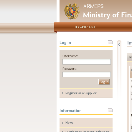
ARMEPS
Ministry of Fi
03:24:07 AMT
I
Log in
Username:
N
Password:
Register as a Supplier
Information
News
Public procurement legislation