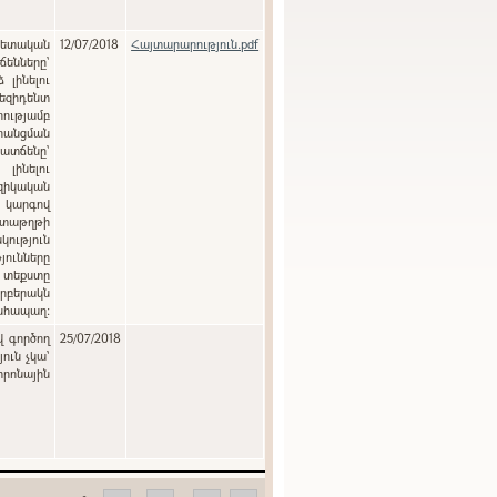
12/07/2018
Հայտարարություն.pdf
ենները`
լինելու
զիդենտ
ությամբ
րանցման
տճենը`
լինելու
զիկական
ծ կարգով
տաթղթի
յունները
 տեքստը
րբերակն
անհապաղ:
վ գործող
25/07/2018
ուն չկա՝
տրոնային