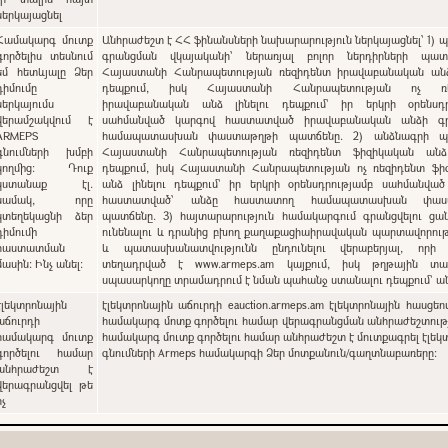
ներկայացնել
Համակարգ մուտք
Անհրաժեշտ է ՀՀ ֆինանսների նախարարություն ներկայացնել՝ 1) պետական
գործելիս տեսնում
գրանցման վկայականի՝ ներառյալ բոլոր ներդիրների պատճ
եմ հետևյալը Ձեր
Հայաստանի Հանրապետության ռեզիդենտ իրավաբանական անձ 
դիմումը
դեպքում, իսկ Հայաստանի Հանրապետության ոչ ռե
ներկայումս
իրավաբանական անձ լինելու դեպքում` իր երկրի օրենսդր
վերամշակվում է
սահմանված կարգով հաստատված իրավաբանական անձի գ
ARMEPS
համապատասխան փաստաթղթի պատճենը. 2) անձնագրի պա
գնումների խմբի
Հայաստանի Հանրապետության ռեզիդենտ ֆիզիկական անձ 
կողմից: Դուք
դեպքում, իսկ Հայաստանի Հանրապետության ոչ ռեզիդենտ ֆի
կստանաք էլ.
անձ լինելու դեպքում` իր երկրի օրենսդրությամբ սահմանվա
նամակ, որը
հաստատված՝ անձը հաստատող համապատասխան փաս
կտեղեկացնի ձեր
պատճենը. 3) հայտարարություն համակարգում գրանցվելու ցանկություն
դիմումի
ունենալու և դրանից բխող քաղաքացիաիրավական պարտավորութ
հաստատման
և պատասխանատվությունն ընդունելու վերաբերյալ, որի
մասին: Ինչ անել:
տեղադրված է www.armeps.am կայքում, իսկ թղթային տա
սպասարկողը տրամադրում է նման պահանջ ստանալու դեպքում՝ 
էլեկտրոնային
էլեկտրոնային աճուրդի eauction.armeps.am էլեկտրոնային հասցեո
աճուրդի
համակարգ մոտք գործելու համար վերագրանցման անհրաժեշտությ
համակարգ մուտք
համակարգ մուտք գործելու համար անհրաժեշտ է մուտքագրել էլեկ
գործելու համար
գնումների Armeps համակարգի Ձեր մոտքանուն/գաղտնաբառերը:
անհրաժեշտ է
վերագրանցվել թե
ոչ