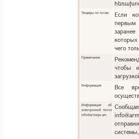
հեռախո
Тендеры по лотам
Если ко
первым 
заранее
которых
чего тол
Примечание
Рекоменд
чтобы и
загрузко
Информация
Все вр
осуществ
Информация об
Сообща
электронной почте
info@a
info@armeps.am
отправ
системы