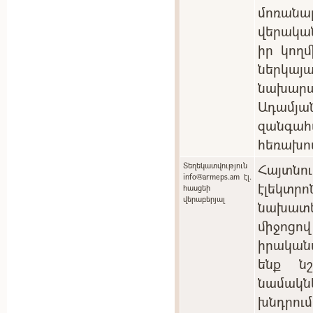
մոռան
վերակա
իր կող
ներկ
նախարա
Ադամյան
զանգ
հեռախո
Տեղեկատվություն
Հայտնո
info@armeps.am էլ.
էլեկտ
հասցեի
վերաբերյալ
նախատ
միջոցո
իրական
ենք ն
նամակնե
խնդրու