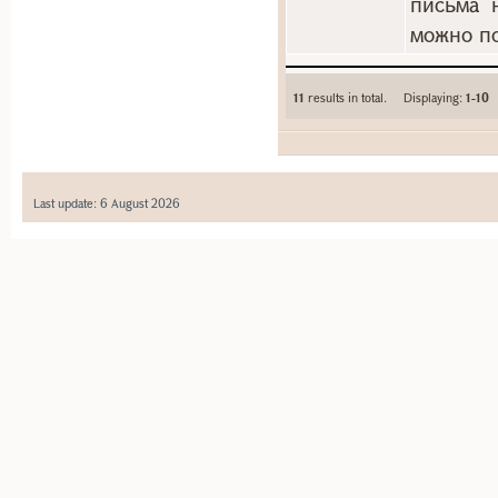
письма 
можно по
11
results in total. Displaying:
1-10
Last update: 6 August 2026