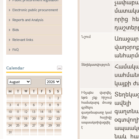
չափաբ
մատակա
Electronic public procurement
որից հ
Reports and Analysis
դաշտեր
Bids
Նշում
Առաջարկ
Relevant links
վաղօ
FAQ
անհարմա
Տեղեկատվություն
Համա
Calendar
սահման
կայքի ժ
M
T
W
T
F
S
S
Ինչպես վարվել,
Տեղեկա
եթե չեք հիշում
1
2
ավելի
համակարգ մուտք
3
4
5
6
7
8
9
գրծելու
գաղտնա
10
11
12
13
14
15
16
գաղտնաբառը կամ
Ձեր հաշիվը
օգտվո
17
18
19
20
21
22
23
ապաակտիվացվել
24
25
26
27
28
29
30
ապաակտի
է
31
նաև հա