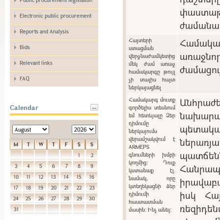
փաստաթ
Electronic public procurement
ժամանա
Reports and Analysis
Հայտերի
Համակ
Bids
ստացման
առաջնո
վերջնաժամկետից
Relevant links
մեկ ժամ առաջ
ժամացու
համակարգը թույլ
FAQ
չի տալիս հայտ
ներկայացնել
Համակարգ մուտք
Անհրա
Calendar
գործելիս տեսնում
նախարա
եմ հետևյալը Ձեր
դիմումը
պետակ
ներկայումս
վերամշակվում է
ներառ
M
T
W
T
F
S
S
ARMEPS
պատճ
գնումների խմբի
1
2
կողմից: Դուք
Հանր
3
4
5
6
7
8
9
կստանաք էլ.
10
11
12
13
14
15
16
նամակ, որը
իրավաբ
կտեղեկացնի ձեր
17
18
19
20
21
22
23
իսկ Հա
դիմումի
24
25
26
27
28
29
30
հաստատման
ռեզիդե
31
մասին: Ինչ անել: