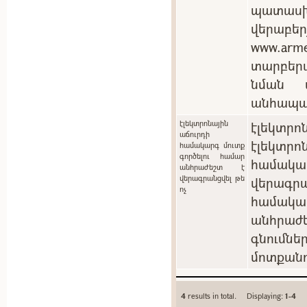
պատասխ
վերաբեր
www.arm
տարբեր
նման պ
անհապա
էլեկտրոնային
էլեկտրոն
աճուրդի
էլեկտ
համակարգ մուտք
գործելու համար
համակ
անհրաժեշտ է
վերագրանցվել թե
վերագրա
ոչ
համակա
անհրաժե
գնումն
մոտքանո
4
results in total. Displaying:
1-4