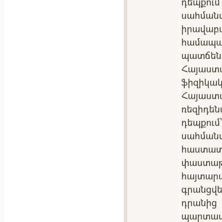
դեպքու
սահմա
իրավա
համա
պատճեն
Հայաստ
ֆիզիկակ
Հայաս
ռեզիդե
դեպքու
սահման
հաստ
փաստ
հայտա
գրանցվե
դրանից
պարտ