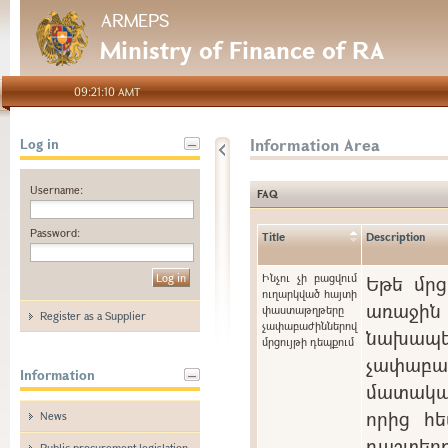
ARMEPS
Ministry of Finance of RA
09:21:10 AMT
Information Area
Log in
Username:
FAQ
Password:
Title
Description
Ինչու չի բացվում
Եթե մրց
ուղարկված հայտի
առաջին 
փաստաթղթերը
Register as a Supplier
չափաբաժիններով
նախապե
մրցույթի դեպքում
չափաբ
Information
մատակա
որից հե
News
դաշտ
Public procurement legislation